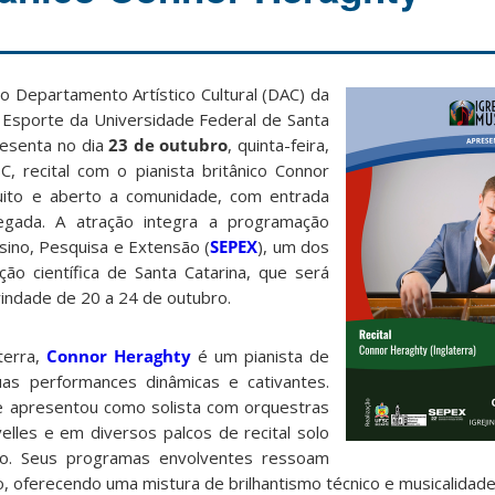
do Departamento Artístico Cultural (DAC) da
e Esporte da Universidade Federal de Santa
resenta no dia
23 de outubro
, quinta-feira,
C, recital com o pianista britânico Connor
uito e aberto a comunidade, com entrada
egada. A atração integra a programação
sino, Pesquisa e Extensão (
SEPEX
), um dos
ão científica de Santa Catarina, que será
indade de 20 a 24 de outubro.
terra,
Connor Heraghty
é um pianista de
as performances dinâmicas e cativantes.
 apresentou como solista com orquestras
lles e em diversos palcos de recital solo
do. Seus programas envolventes ressoam
 oferecendo uma mistura de brilhantismo técnico e musicalidade 