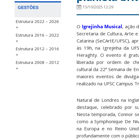
15/10/2025 12:29
GESTÕES
Estrutura 2022 – 2026
O
Igrejinha Musical
, ação 
»
Secretaria de Cultura, Arte 
Estrutura 2016 – 2022
Catarina (SeCArtE/UFSC), ap
»
às 19h, na Igrejinha da UFS
Estrutura 2012 – 2016
»
Heraghty. O evento é grat
liberada por ordem de ch
Estrutura 2008 – 2012
»
cultural da 22ª Semana de En
maiores eventos de divulgaç
realizado na UFSC Campus Tr
Natural de Londres na Ingla
destaque, celebrado por su
Nesta temporada, Connor se
como a Symphonique De Nive
na Europa e no Reino Uni
profundamente com o público,