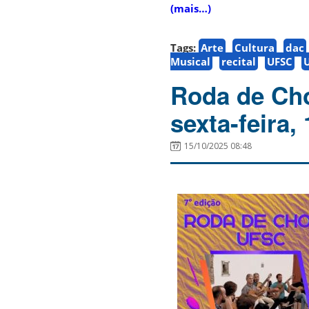
(mais…)
Tags:
Arte
Cultura
dac
Musical
recital
UFSC
U
Roda de Cho
sexta-feira,
15/10/2025 08:48