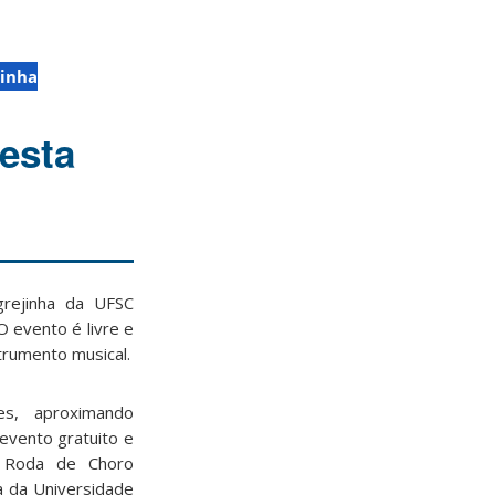
jinha
esta
grejinha da UFSC
 evento é livre e
trumento musical.
es, aproximando
evento gratuito e
 A Roda de Choro
a da Universidade