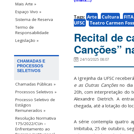
Mais Arte »
Espaço Vivo »
Tags:
Arte
Cultura
FITA
Sistema de Reserva
UFSC
Teatro Carmen Foss
Termo de
Recital de 
Responsabilidade
Legislação »
Canções” na
24/10/2025 08:07
CHAMADAS E
PROCESSOS
SELETIVOS
A Igrejinha da UFSC receberá
Chamadas Públicas »
e as Outras Canções
no di
20h, com interpretação do t
Processos Seletivos »
Alexandre Dietrich. A entr
Processo Seletivo de
Estágios
chegada, até a lotação do loca
Remunerados »
Resolução Normativa
A série contempla quatro a
175/2022/CUn –
Imbituba, 25 de outubro, seg
Enfrentamento ao