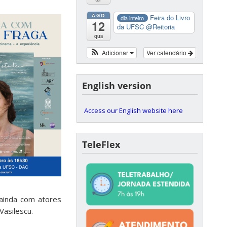
AGO
Feira do Livro
dia inteiro
12
da UFSC
@Reitoria
qua
Adicionar
Ver calendário
English version
Access our English website here
TeleFlex
 ainda com atores
Vasilescu.