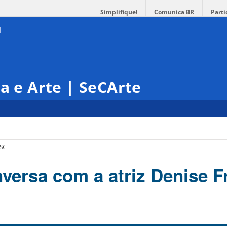
Simplifique!
Comunica BR
Parti
ra e Arte | SeCArte
FSC
versa com a atriz Denise F