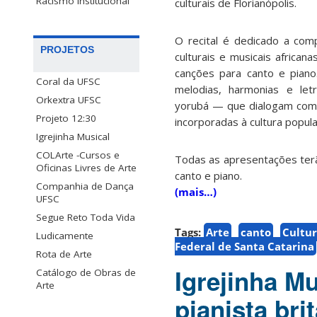
Racismo Institucional
culturais de Florianópolis.
O recital é dedicado a com
PROJETOS
culturais e musicais african
canções para canto e piano
Coral da UFSC
melodias, harmonias e le
Orkextra UFSC
yorubá — que dialogam com a
Projeto 12:30
incorporadas à cultura popula
Igrejinha Musical
COLArte -Cursos e
Todas as apresentações terã
Oficinas Livres de Arte
canto e piano.
Companhia de Dança
(mais…)
UFSC
Segue Reto Toda Vida
Tags:
Arte
canto
Cultu
Ludicamente
Federal de Santa Catarina
Rota de Arte
Igrejinha Mu
Catálogo de Obras de
Arte
pianista br