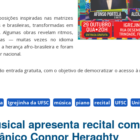
posições inspiradas nas matrizes
as e brasileiras, transformadas em
. Algumas obras revelam ritmos,
tras — muitas vezes no idioma
 herança afro-brasileira e foram
r nacional.
o entrada gratuita, com o objetivo de democratizar o acesso à 
ra
Igrejinha da UFSC
música
piano
recital
UFSC
Uni
sical apresenta recital com
itânico Connor Heraghty