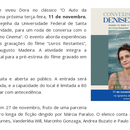
ue viveu Dora no clássico “O Auto da
 na próxima terça-feira,
11 de novembro
,
grejinha da Universidade Federal de Santa
rindade, para um roda de conversa com o
 no Cinema”. O evento aborda experiências
as gravações do filme “Livros Restantes”,
ugusto Madeira. A atividade integra a
tal para a pré-estreia do filme gravado em
ita e aberta ao público. A entrada será
a, e a capacidade do local é limitada a 80
ar com antecedência.
em 27 de novembro, fruto de uma parceria
iro longa de ficção dirigido por Márcia Paraíso. O elenco conta
nes, Vanderléia Will, Marcinho Gonzaga, Andrea Buzato e Paulo 