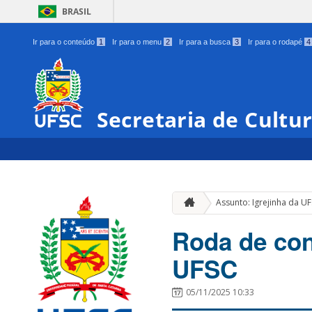
BRASIL
Ir para o conteúdo
1
Ir para o menu
2
Ir para a busca
3
Ir para o rodapé
4
Secretaria de Cultu
Assunto: Igrejinha da U
Roda de con
UFSC
05/11/2025 10:33