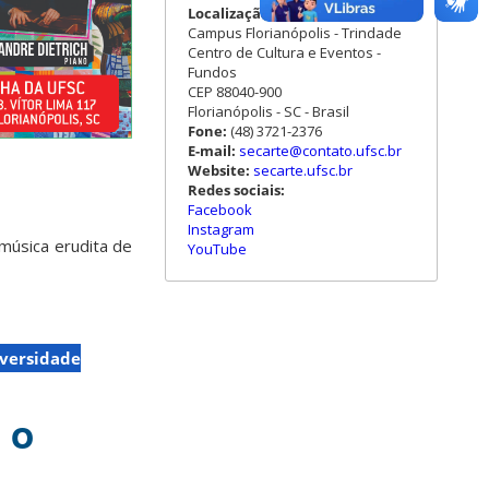
Localização:
Campus Florianópolis - Trindade
Centro de Cultura e Eventos -
Fundos
CEP 88040-900
Florianópolis - SC - Brasil
Fone:
(48) 3721-2376
E-mail:
secarte@contato.ufsc.br
Website:
secarte.ufsc.br
Redes sociais:
Facebook
Instagram
música erudita de
YouTube
versidade
 o