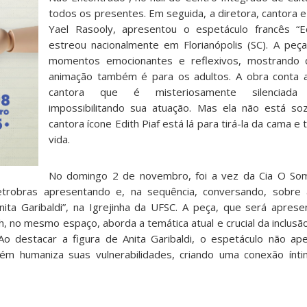
todos os presentes. Em seguida, a diretora, cantora e
Yael Rasooly, apresentou o espetáculo francês “
estreou nacionalmente em Florianópolis (SC). A pe
momentos emocionantes e reflexivos, mostrando 
animação também é para os adultos. A obra conta a
cantora que é misteriosamente silenciada 
impossibilitando sua atuação. Mas ela não está so
cantora ícone Edith Piaf está lá para tirá-la da cama e 
vida.
No domingo 2 de novembro, foi a vez da Cia O Som
Petrobras apresentando e, na sequência, conversando, sobre
nita Garibaldi”, na Igrejinha da UFSC. A peça, que será apre
h, no mesmo espaço, aborda a temática atual e crucial da inclus
o destacar a figura de Anita Garibaldi, o espetáculo não ap
bém humaniza suas vulnerabilidades, criando uma conexão ínt