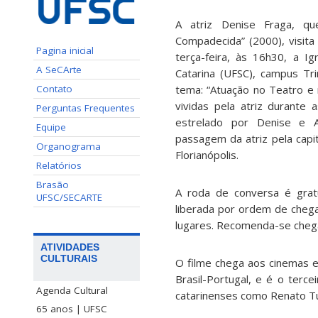
A atriz Denise Fraga, q
Compadecida” (2000), visita
Pagina inicial
terça-feira, às 16h30, a I
A SeCArte
Catarina (UFSC), campus T
Contato
tema: “Atuação no Teatro e
vividas pela atriz durante 
Perguntas Frequentes
estrelado por Denise e A
Equipe
passagem da atriz pela capi
Organograma
Florianópolis.
Relatórios
Brasão
A roda de conversa é gratu
UFSC/SECARTE
liberada por ordem de chegad
lugares. Recomenda-se cheg
ATIVIDADES
CULTURAIS
O filme chega aos cinemas 
Brasil-Portugal, e é o terce
Agenda Cultural
catarinenses como Renato Tur
65 anos | UFSC