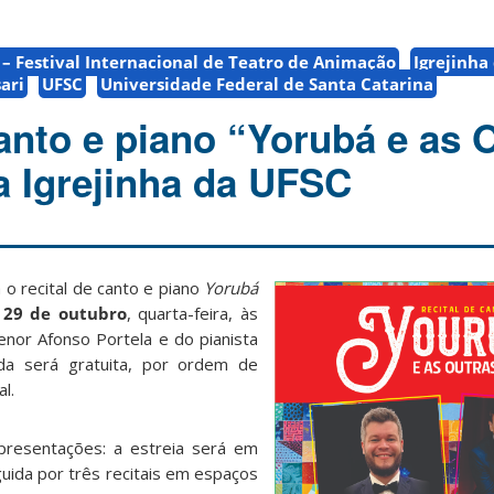
 – Festival Internacional de Teatro de Animação
Igrejinha
ari
UFSC
Universidade Federal de Santa Catarina
canto e piano “Yorubá e as 
 Igrejinha da UFSC
 o recital de canto e piano
Yorubá
a
29 de outubro
, quarta-feira, às
enor Afonso Portela e do pianista
ada será gratuita, por ordem de
l.
presentações: a estreia será em
uida por três recitais em espaços