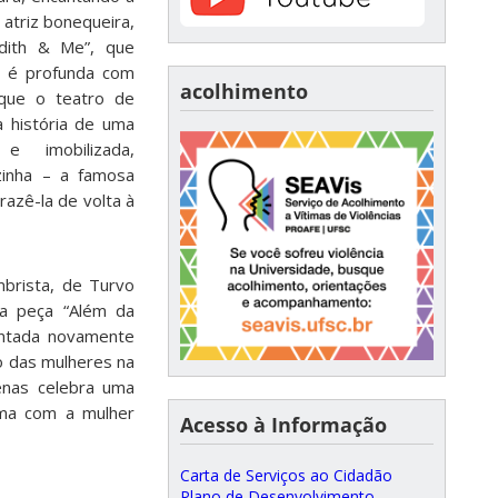
 atriz bonequeira,
Edith & Me”, que
ça é profunda com
acolhimento
que o teatro de
 história de uma
e imobilizada,
zinha – a famosa
trazê-la de volta à
brista, de Turvo
 a peça “Além da
sentada novamente
ão das mulheres na
enas celebra uma
ima com a mulher
Acesso à Informação
Carta de Serviços ao Cidadão
Plano de Desenvolvimento