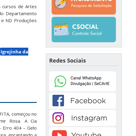
s cursos de Artes
, do Departamento
na e ND Produções
Igrejinha da
Redes Sociais
o FITA, começou no
mir Rosa. A Cia
 – Erro 404 – Gelo
ura, encantando a