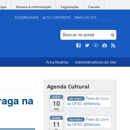
cipe
Acesso à informação
Legislação
Canais
ACESSIBILIDADE
ALTO CONTRASTE
MAPA DO SITE
Área Restrita
Administradores do Site
Agenda Cultural
raga na
AGO
Feira do Livro
dia inteiro
10
da UFSC
@Reitoria
seg
AGO
Feira do Livro
dia inteiro
11
da UFSC
@Reitoria
ter