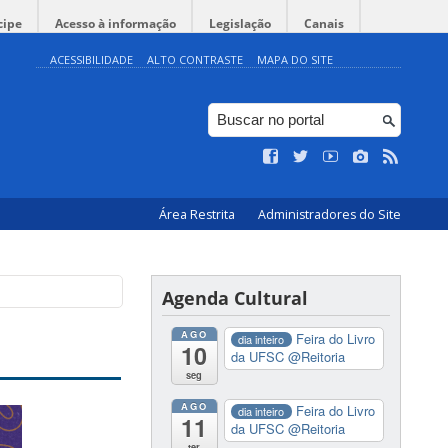
cipe
Acesso à informação
Legislação
Canais
ACESSIBILIDADE
ALTO CONTRASTE
MAPA DO SITE
Área Restrita
Administradores do Site
Agenda Cultural
AGO
Feira do Livro
dia inteiro
10
da UFSC
@Reitoria
seg
AGO
Feira do Livro
dia inteiro
11
da UFSC
@Reitoria
ter