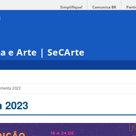
Simplifique!
Comunica BR
Parti
ra e Arte | SeCArte
imenta 2023
a 2023