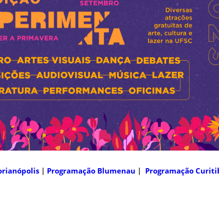
rianópolis
|
Programação Blumenau
|
Programação Curiti