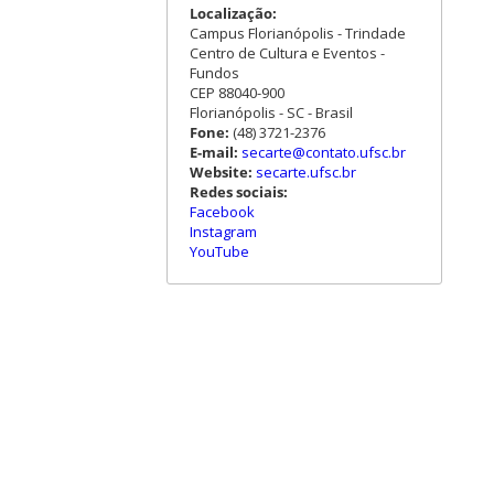
Localização:
Campus Florianópolis - Trindade
Centro de Cultura e Eventos -
Fundos
CEP 88040-900
Florianópolis - SC - Brasil
Fone:
(48) 3721-2376
E-mail:
secarte@contato.ufsc.br
Website:
secarte.ufsc.br
Redes sociais:
Facebook
Instagram
YouTube