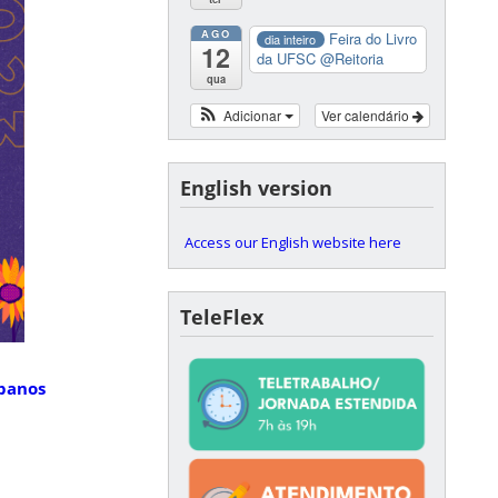
AGO
Feira do Livro
dia inteiro
12
da UFSC
@Reitoria
qua
Adicionar
Ver calendário
English version
Access our English website here
TeleFlex
banos