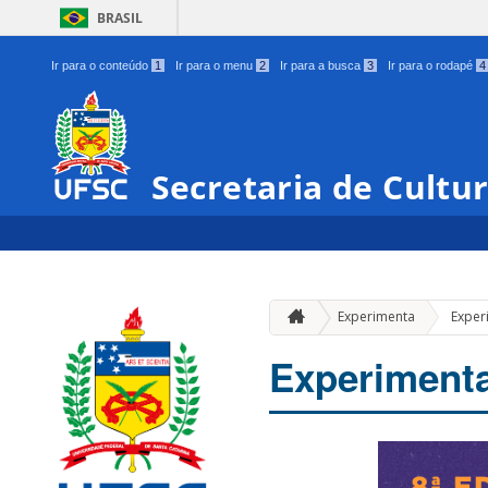
BRASIL
Ir para o conteúdo
1
Ir para o menu
2
Ir para a busca
3
Ir para o rodapé
4
Secretaria de Cultu
Experimenta
Exper
Experiment