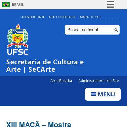
BRASIL
Simplifique!
ACESSIBILIDADE
ALTO CONTRASTE
MAPA DO SITE
Comunica BR
Participe
Acesso à informação
Legislação
Secretaria de Cultura e
Canais
Arte | SeCArte
Área Restrita
Administradores do Site
MENU
XIII MAÇÃ – Mostra