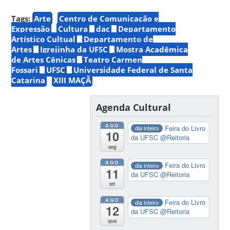
Tags:
Arte
Centro de Comunicação e
Expressão
Cultura
dac
Departamento
Artístico Cultual
Departamento de
Artes
Igrejinha da UFSC
Mostra Acadêmica
de Artes Cênicas
Teatro Carmen
Fossari
UFSC
Universidade Federal de Santa
Catarina
XIII MAÇÃ
Agenda Cultural
AGO
Feira do Livro
dia inteiro
10
da UFSC
@Reitoria
seg
AGO
Feira do Livro
dia inteiro
11
da UFSC
@Reitoria
ter
AGO
Feira do Livro
dia inteiro
12
da UFSC
@Reitoria
qua