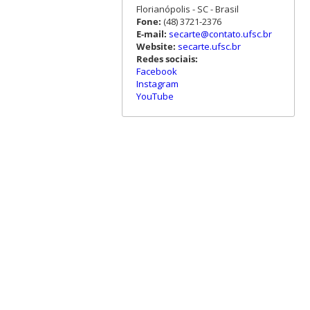
Florianópolis - SC - Brasil
Fone:
(48) 3721-2376
E-mail:
secarte@contato.ufsc.br
Website:
secarte.ufsc.br
Redes sociais:
Facebook
Instagram
YouTube