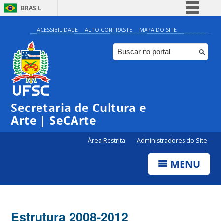
BRASIL
Simplifique!
ACESSIBILIDADE
ALTO CONTRASTE
MAPA DO SITE
Comunica BR
Participe
Acesso à informação
Legislação
Secretaria de Cultura e
Canais
Arte | SeCArte
Área Restrita
Administradores do Site
MENU
Estrutura 2008-2012