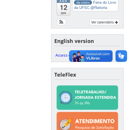
AGO
Feira do Livro
dia inteiro
12
da UFSC
@Reitoria
qua
Ver calendário
English version
Access our English website here
TeleFlex