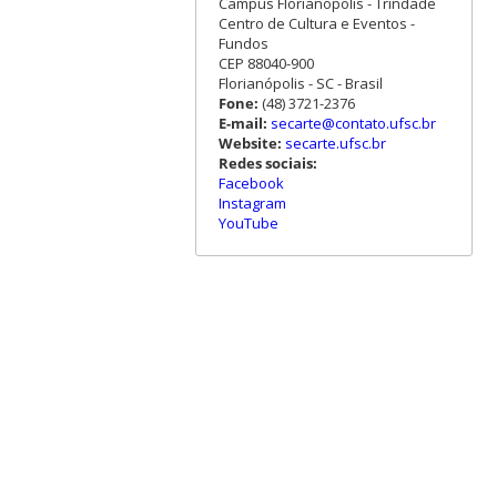
Campus Florianópolis - Trindade
Centro de Cultura e Eventos -
Fundos
CEP 88040-900
Florianópolis - SC - Brasil
Fone:
(48) 3721-2376
E-mail:
secarte@contato.ufsc.br
Website:
secarte.ufsc.br
Redes sociais:
Facebook
Instagram
YouTube