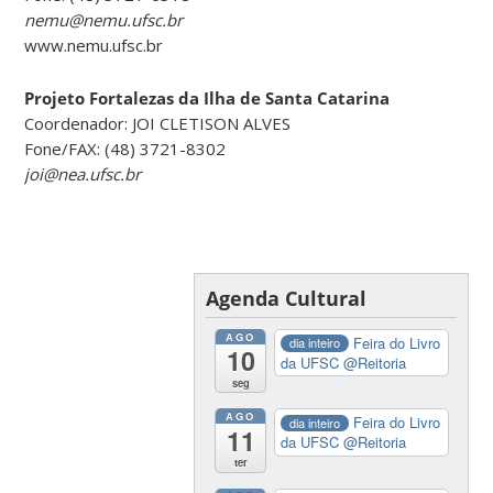
nemu@nemu.ufsc.br
www.nemu.ufsc.br
Projeto Fortalezas da Ilha de Santa Catarina
Coordenador: JOI CLETISON ALVES
Fone/FAX: (48) 3721-8302
joi@nea.ufsc.br
Agenda Cultural
AGO
Feira do Livro
dia inteiro
10
da UFSC
@Reitoria
seg
AGO
Feira do Livro
dia inteiro
11
da UFSC
@Reitoria
ter