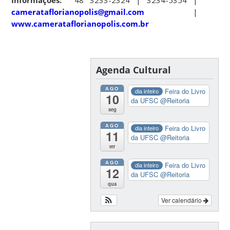
Informações:
48 3233-2324 | 3234-5354 |
camerataflorianopolis@gmail.com
|
www.camerataflorianopolis.com.br
Agenda Cultural
AGO
Feira do Livro
dia inteiro
10
da UFSC
@Reitoria
seg
AGO
Feira do Livro
dia inteiro
11
da UFSC
@Reitoria
ter
AGO
Feira do Livro
dia inteiro
12
da UFSC
@Reitoria
qua
Ver calendário