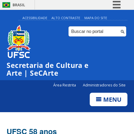
BRASIL
Simplifique!
ACESSIBILIDADE
ALTO CONTRASTE
MAPA DO SITE
Comunica BR
Participe
Acesso à informação
Legislação
Secretaria de Cultura e
Canais
Arte | SeCArte
Área Restrita
Administradores do Site
MENU
UFSC 58 anos