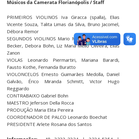
Músicos da Camerata Florianópolis / Staff
PRIMEIROS VIOLINOS Iva Giracca (spalla), Elias
Vicente Souza, Talita Limas da Silva, Bruno Jacomel,
Débora Remor
SEGUNDOS VIOLINOS Mario Marçal Jr., Gilson João
Becker, Debora Bohn, Liz Maria Mello Oliveira, Elias
Zanon
VIOLAS Leonardo Piermartiri, Mariana Barardi,
Fausto Kothe, Fernanda Buratto
VIOLONCELOS Ernesto Guimarães Medolla, Daniel
Galvão, Érico Miranda Schmitt, Victor Hugo
Reggiardo
CONTRABAIXO Gabriel Bohn
MAESTRO Jeferson Della Rocca
PRODUÇÃO Maria Elita Pereira
COORDENADOR DE PALCO Leonardo Boechat
PRESIDENTE Arlete Rosana dos Santos