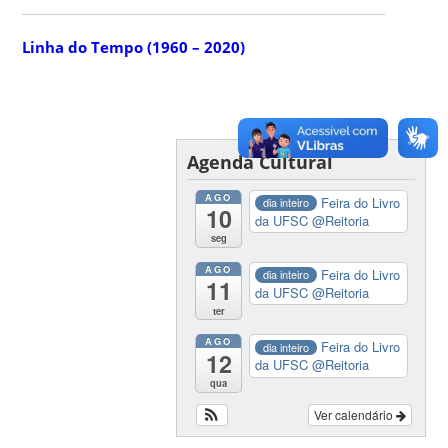
Linha do Tempo (1960 – 2020)
Agenda Cultural
AGO
Feira do Livro
dia inteiro
10
da UFSC
@Reitoria
seg
AGO
Feira do Livro
dia inteiro
11
da UFSC
@Reitoria
ter
AGO
Feira do Livro
dia inteiro
12
da UFSC
@Reitoria
qua
Ver calendário