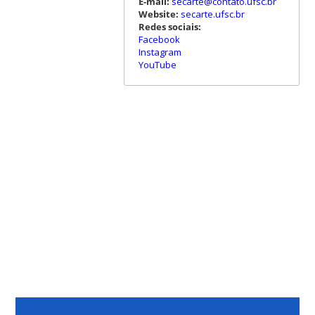
E-mail:
secarte@contato.ufsc.br
Website:
secarte.ufsc.br
Redes sociais:
Facebook
Instagram
YouTube