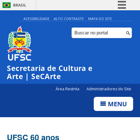
BRASIL
Simplifique!
ACESSIBILIDADE
ALTO CONTRASTE
MAPA DO SITE
Comunica BR
Participe
Acesso à informação
Legislação
Secretaria de Cultura e
Canais
Arte | SeCArte
Área Restrita
Administradores do Site
MENU
UFSC 60 anos