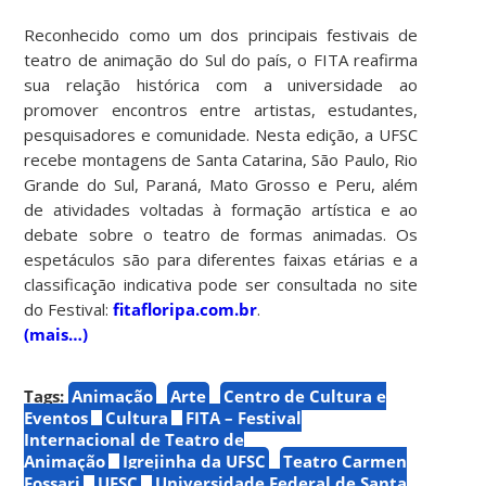
Reconhecido como um dos principais festivais de
teatro de animação do Sul do país, o FITA reafirma
sua relação histórica com a universidade ao
promover encontros entre artistas, estudantes,
pesquisadores e comunidade. Nesta edição, a UFSC
recebe montagens de Santa Catarina, São Paulo, Rio
Grande do Sul, Paraná, Mato Grosso e Peru, além
de atividades voltadas à formação artística e ao
debate sobre o teatro de formas animadas. Os
espetáculos são para diferentes faixas etárias e a
classificação indicativa pode ser consultada no site
do Festival:
fitafloripa.com.br
.
(mais…)
Tags:
Animação
Arte
Centro de Cultura e
Eventos
Cultura
FITA – Festival
Internacional de Teatro de
Animação
Igrejinha da UFSC
Teatro Carmen
Fossari
UFSC
Universidade Federal de Santa