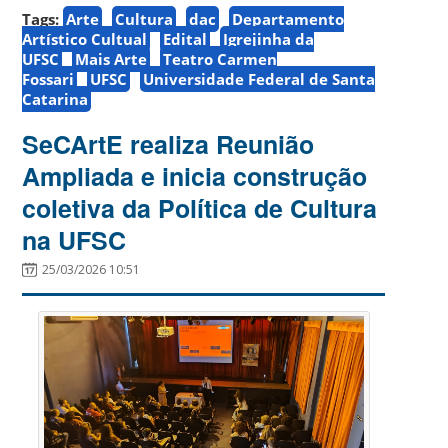
Tags:
Arte
Cultura
dac
Departamento
Artístico Cultual
Edital
Igrejinha da
UFSC
Mais Arte
Teatro Carmen
Fossari
UFSC
Universidade Federal de Santa
Catarina
SeCArtE realiza Reunião
Ampliada e inicia construção
coletiva da Política de Cultura
na UFSC
25/03/2026 10:51