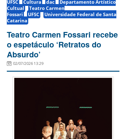
UFSC
Cultura
dac
Departamento Artístico
Cultual
Teatro Carmen
Fossari
UFSC
Universidade Federal de Santa
Catarina
Teatro Carmen Fossari recebe
o espetáculo ‘Retratos do
Absurdo’
02/07/2026 13:29