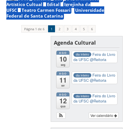
Artístico Cultual
Edital
Igrejinha da
UFSC
Teatro Carmen Fossari
Universidade
Federal de Santa Catarina
Página 1 de 6
1
2
3
4
5
6
Agenda Cultural
AGO
Feira do Livro
dia inteiro
10
da UFSC
@Reitoria
seg
AGO
Feira do Livro
dia inteiro
11
da UFSC
@Reitoria
ter
AGO
Feira do Livro
dia inteiro
12
da UFSC
@Reitoria
qua
Ver calendário