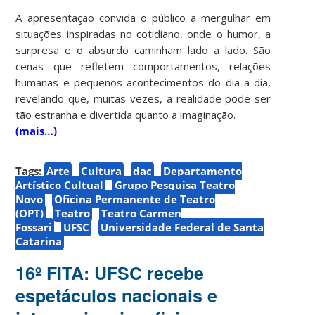
A apresentação convida o público a mergulhar em
situações inspiradas no cotidiano, onde o humor, a
surpresa e o absurdo caminham lado a lado. São
cenas que refletem comportamentos, relações
humanas e pequenos acontecimentos do dia a dia,
revelando que, muitas vezes, a realidade pode ser
tão estranha e divertida quanto a imaginação.
(mais…)
Tags:
Arte
Cultura
dac
Departamento
Artístico Cultual
Grupo Pesquisa Teatro
Novo
Oficina Permanente de Teatro
(OPT)
Teatro
Teatro Carmen
Fossari
UFSC
Universidade Federal de Santa
Catarina
16º FITA: UFSC recebe
espetáculos nacionais e