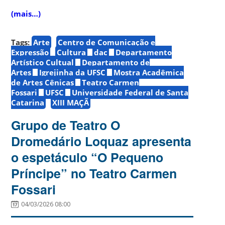
(mais…)
Tags:
Arte
Centro de Comunicação e
Expressão
Cultura
dac
Departamento
Artístico Cultual
Departamento de
Artes
Igrejinha da UFSC
Mostra Acadêmica
de Artes Cênicas
Teatro Carmen
Fossari
UFSC
Universidade Federal de Santa
Catarina
XIII MAÇÃ
Grupo de Teatro O
Dromedário Loquaz apresenta
o espetáculo “O Pequeno
Príncipe” no Teatro Carmen
Fossari
04/03/2026 08:00