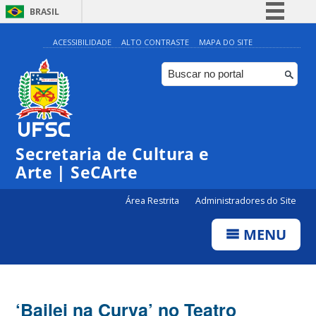
BRASIL
Simplifique!
ACESSIBILIDADE
ALTO CONTRASTE
MAPA DO SITE
Comunica BR
Participe
Acesso à informação
Legislação
Secretaria de Cultura e
Canais
Arte | SeCArte
Área Restrita
Administradores do Site
MENU
‘Bailei na Curva’ no Teatro