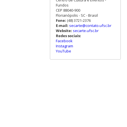
Fundos
CEP 88040-900
Florianópolis - SC - Brasil
Fone:
(48) 3721-2376
E-mail:
secarte@contato.ufsc.br
Website:
secarte.ufsc.br
Redes sociais:
Facebook
Instagram
YouTube