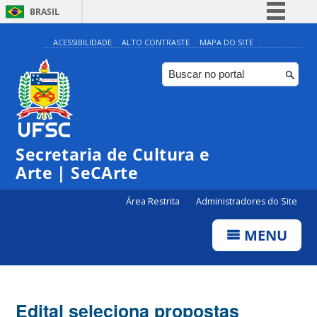
BRASIL
Simplifique!
ACESSIBILIDADE
ALTO CONTRASTE
MAPA DO SITE
Comunica BR
Participe
Acesso à informação
Legislação
Secretaria de Cultura e
Canais
Arte | SeCArte
Área Restrita
Administradores do Site
MENU
Edital seleciona propostas