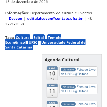
18 de dezembro de 2026
Informações:
Departamento de Cultura e Eventos
–
Dceven
|
edital.dceven@contato.ufsc.br
| 48
3721-3850
Tags:
Cultura
Edital
Templo
Ecumênico
UFSC
Universidade Federal de
Santa Catarina
Agenda Cultural
AGO
Feira do Livro
dia inteiro
10
da UFSC
@Reitoria
seg
AGO
Feira do Livro
dia inteiro
11
da UFSC
@Reitoria
ter
AGO
Feira do Livro
dia inteiro