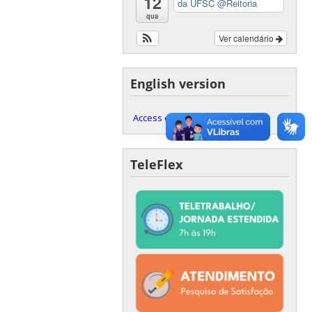
12
da UFSC
@Reitoria
qua
Ver calendário
English version
Access our English website here
TeleFlex