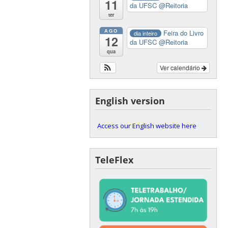
11
da UFSC
@Reitoria
ter
AGO
Feira do Livro
dia inteiro
12
da UFSC
@Reitoria
qua
Ver calendário
English version
Access our English website here
TeleFlex