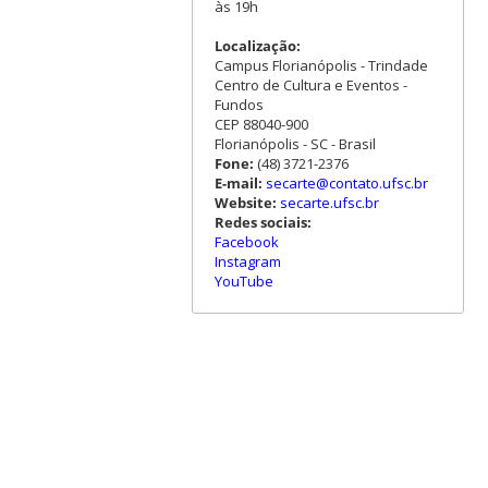
às 19h
Localização:
Campus Florianópolis - Trindade
Centro de Cultura e Eventos -
Fundos
CEP 88040-900
Florianópolis - SC - Brasil
Fone:
(48) 3721-2376
E-mail:
secarte@contato.ufsc.br
Website:
secarte.ufsc.br
Redes sociais:
Facebook
Instagram
YouTube