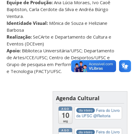
Equipe de Produção:
Ana Lúcia Moraes, Ivo Caoê
Baptiston, Carla Cerdote da Silva e Andréa Búrigo
Ventura.
Identidade Visual:
Mônica de Souza e Heliziane
Barbosa
Realização:
SeCArte e Departamento de Cultura e
Eventos (DCEven)
Apoio:
Biblioteca Universitária/UFSC; Departamento
de Artes/CCE/UFSC; Centro de Desportos/UFSC e
Grupo de pesquisa em Performance, Artes Cênicas
e Tecnologia (PACT)/UFSC.
Agenda Cultural
AGO
Feira do Livro
dia inteiro
10
da UFSC
@Reitoria
seg
AGO
Feira do Livro
dia inteiro