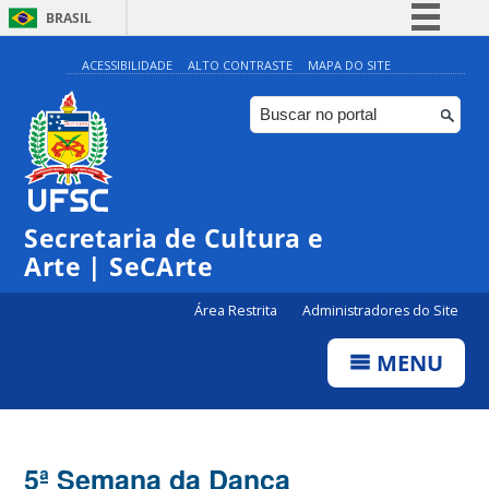
BRASIL
Simplifique!
ACESSIBILIDADE
ALTO CONTRASTE
MAPA DO SITE
Comunica BR
Participe
Acesso à informação
Legislação
Secretaria de Cultura e
Canais
Arte | SeCArte
Área Restrita
Administradores do Site
MENU
5ª Semana da Dança