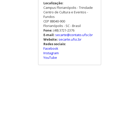
Localização:
Campus Florianópolis - Trindade
Centro de Cultura e Eventos -
Fundos
CEP 88040-900
Florianópolis - SC - Brasil
Fone:
(48) 3721-2376
E-mail:
secarte@contato.ufsc.br
Website:
secarte.ufsc.br
Redes sociais:
Facebook
Instagram
YouTube