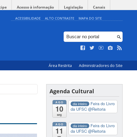
cipe
Acesso à informação
Legislação
Canais
ACESSIBILIDADE
ALTO CONTRASTE
MAPA DO SITE
Área Restrita
Administradores do Site
Agenda Cultural
AGO
Feira do Livro
dia inteiro
10
da UFSC
@Reitoria
seg
AGO
Feira do Livro
dia inteiro
11
da UFSC
@Reitoria
ter