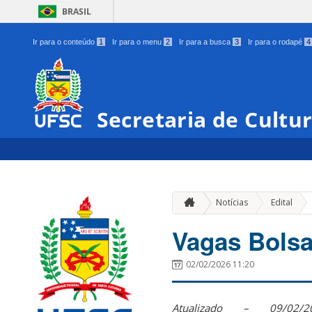
BRASIL
Ir para o conteúdo
1
Ir para o menu
2
Ir para a busca
3
Ir para o rodapé
4
Secretaria de Cultu
»
Notícias
Edital
Vagas Bolsa
02/02/2026 11:20
Atualizado – 09/02/2