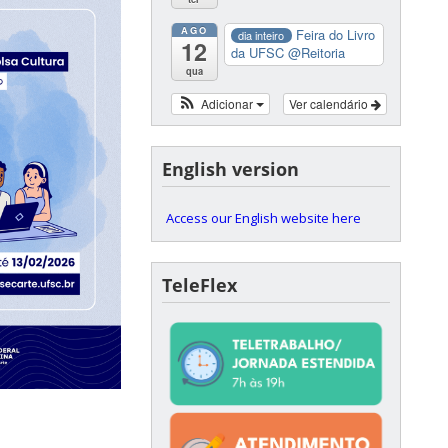
AGO
Feira do Livro
dia inteiro
12
da UFSC
@Reitoria
qua
Adicionar
Ver calendário
English version
Access our English website here
TeleFlex