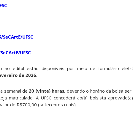
FSC
26/SeCArtE/UFSC
/SeCArtE/UFSC
o no edital estão disponíveis por meio de formulário eletr
fevereiro de 2026
.
ada semanal de
20 (vinte) horas
, devendo o horário da bolsa ser
eja matriculado. A UFSC concederá ao(à) bolsista aprovado(a)
alor de R$700,00 (setecentos reais).