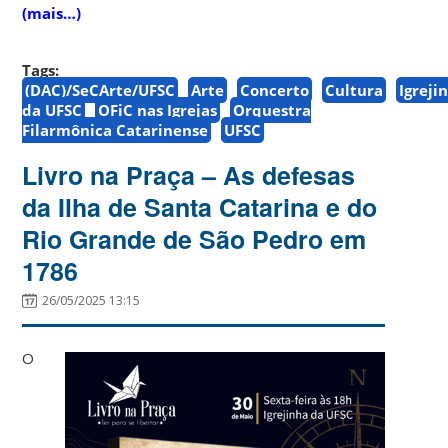
(mais…)
Tags:
(DAC)/SeCArte/UFSC
Arte
Concerto
Cultura
Igreji
da UFSC
OFiC nas Igrejas
Orquestra
Filarmônica Catarinense
UFSC
Livro na Praça – As defesas
da Ilha de Santa Catarina e do
Rio Grande de São Pedro em
1786
26/05/2025 13:15
O