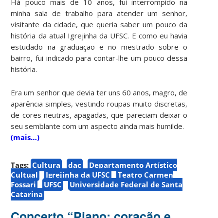
Há pouco mais de 10 anos, fui interrompido na
minha sala de trabalho para atender um senhor,
visitante da cidade, que queria saber um pouco da
história da atual Igrejinha da UFSC. E como eu havia
estudado na graduação e no mestrado sobre o
bairro, fui indicado para contar-lhe um pouco dessa
história.
Era um senhor que devia ter uns 60 anos, magro, de
aparência simples, vestindo roupas muito discretas,
de cores neutras, apagadas, que pareciam deixar o
seu semblante com um aspecto ainda mais humilde.
(mais…)
Tags:
Cultura
dac
Departamento Artístico
Cultual
Igrejinha da UFSC
Teatro Carmen
Fossari
UFSC
Universidade Federal de Santa
Catarina
Concerto “Piano: coração e