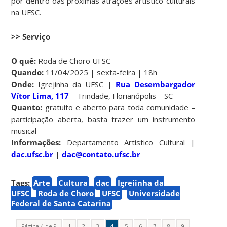
por dentro das próximas atrações artístico-culturais
na UFSC.
>> Serviço
O quê:
Roda de Choro UFSC
Quando:
11/04/2025 | sexta-feira | 18h
Onde:
Igrejinha da UFSC |
Rua Desembargador
Vítor Lima, 117
– Trindade, Florianópolis – SC
Quanto:
gratuito e aberto para toda comunidade –
participação aberta, basta trazer um instrumento
musical
Informações:
Departamento Artístico Cultural |
dac.ufsc.br
|
dac@contato.ufsc.br
Tags:
Arte
Cultura
dac
Igrejinha da
UFSC
Roda de Choro
UFSC
Universidade
Federal de Santa Catarina
Página 4 de 9
1
2
3
4
5
6
7
8
9