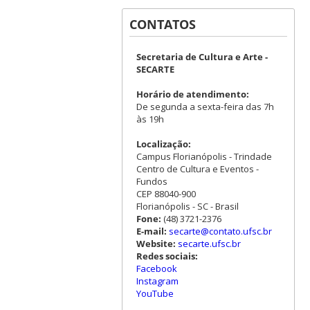
CONTATOS
Secretaria de Cultura e Arte -
SECARTE
Horário de atendimento:
De segunda a sexta-feira das 7h
às 19h
Localização:
Campus Florianópolis - Trindade
Centro de Cultura e Eventos -
Fundos
CEP 88040-900
Florianópolis - SC - Brasil
Fone:
(48) 3721-2376
E-mail:
secarte@contato.ufsc.br
Website:
secarte.ufsc.br
Redes sociais:
Facebook
Instagram
YouTube