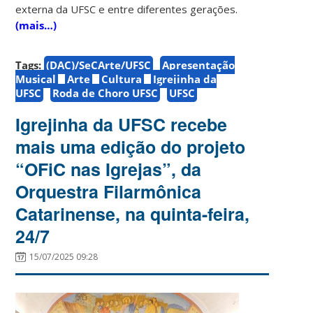
externa da UFSC e entre diferentes gerações.
(mais…)
Tags:
(DAC)/SeCArte/UFSC
Apresentação
Musical
Arte
Cultura
Igrejinha da
UFSC
Roda de Choro UFSC
UFSC
Igrejinha da UFSC recebe
mais uma edição do projeto
“OFiC nas Igrejas”, da
Orquestra Filarmônica
Catarinense, na quinta-feira,
24/7
15/07/2025 09:28