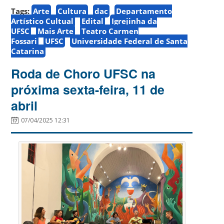
Tags:
Arte
Cultura
dac
Departamento
Artístico Cultual
Edital
Igrejinha da
UFSC
Mais Arte
Teatro Carmen
Fossari
UFSC
Universidade Federal de Santa
Catarina
Roda de Choro UFSC na
próxima sexta-feira, 11 de
abril
07/04/2025 12:31