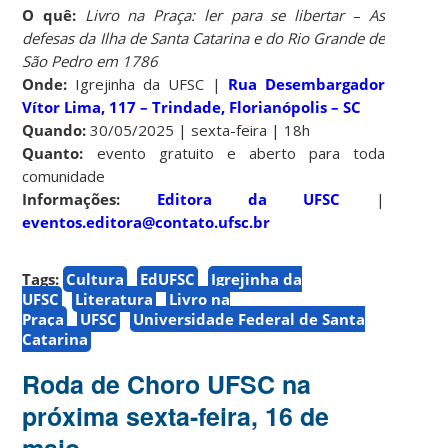
O quê:
Livro na Praça: ler para se libertar
–
As
defesas da Ilha de Santa Catarina e do Rio Grande de
São Pedro em 1786
Onde:
Igrejinha da UFSC |
Rua Desembargador
Vítor Lima, 117 – Trindade, Florianópolis – SC
Quando:
30/05/2025 | sexta-feira | 18h
Quanto:
evento gratuito e aberto para toda
comunidade
Informações:
Editora da UFSC
|
eventos.editora@contato.ufsc.br
Tags:
Cultura
EdUFSC
Igrejinha da
UFSC
Literatura
Livro na
Praça
UFSC
Universidade Federal de Santa
Catarina
Roda de Choro UFSC na
próxima sexta-feira, 16 de
maio