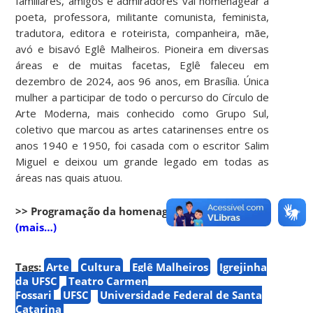
familiares, amigos e admiradores vai homenagear a
poeta, professora, militante comunista, feminista,
tradutora, editora e roteirista, companheira, mãe,
avó e bisavó Eglê Malheiros. Pioneira em diversas
áreas e de muitas facetas, Eglê faleceu em
dezembro de 2024, aos 96 anos, em Brasília. Única
mulher a participar de todo o percurso do Círculo de
Arte Moderna, mais conhecido como Grupo Sul,
coletivo que marcou as artes catarinenses entre os
anos 1940 e 1950, foi casada com o escritor Salim
Miguel e deixou um grande legado em todas as
áreas nas quais atuou.
>> Programação da homenagem a Eglê
(mais…)
Tags:
Arte
Cultura
Eglê Malheiros
Igrejinha
da UFSC
Teatro Carmen
Fossari
UFSC
Universidade Federal de Santa
Catarina