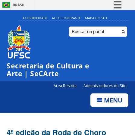
BRASIL
Simplifique!
ACESSIBILIDADE
ALTO CONTRASTE
MAPA DO SITE
Comunica BR
Participe
Acesso à informação
Legislação
Secretaria de Cultura e
Canais
Arte | SeCArte
Área Restrita
Administradores do Site
MENU
4ª edição da Roda de Choro