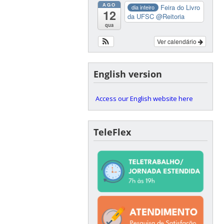
AGO
Feira do Livro
dia inteiro
12
da UFSC
@Reitoria
qua
Ver calendário
English version
Access our English website here
TeleFlex