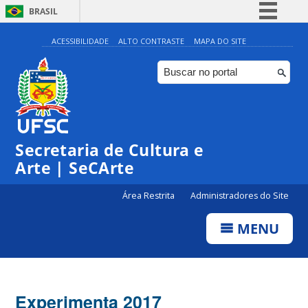
BRASIL
Simplifique!
ACESSIBILIDADE
ALTO CONTRASTE
MAPA DO SITE
Comunica BR
Participe
Acesso à informação
Legislação
Secretaria de Cultura e
Canais
Arte | SeCArte
Área Restrita
Administradores do Site
MENU
Experimenta 2017