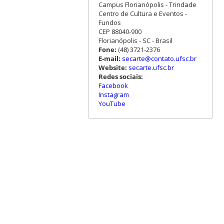
Campus Florianópolis - Trindade
Centro de Cultura e Eventos -
Fundos
CEP 88040-900
Florianópolis - SC - Brasil
Fone:
(48) 3721-2376
E-mail:
secarte@contato.ufsc.br
Website:
secarte.ufsc.br
Redes sociais:
Facebook
Instagram
YouTube