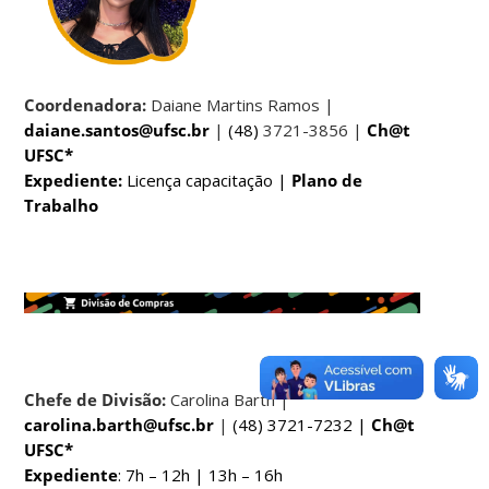
Coordenadora:
Daiane Martins Ramos |
daiane.santos@ufsc.br
|
(48)
3721-3856 |
Ch@t
UFSC*
Expediente:
Licença capacitação |
Plano de
Trabalho
Chefe de Divisão:
Carolina Barth |
carolina.barth@ufsc.br
|
(48) 3721-7232 |
Ch@t
UFSC*
Expediente
: 7h – 12h | 13h – 16h