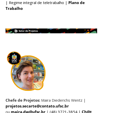
| Regime integral de teletrabalho |
Plano de
Trabalho
Chefe de Projetos:
Maira Diederichs Wentz |
projetos.secarte@contato.ufsc.br
ou
maira.dw@ufsc.br
|
(48) 3721-3854 |
Ch@t