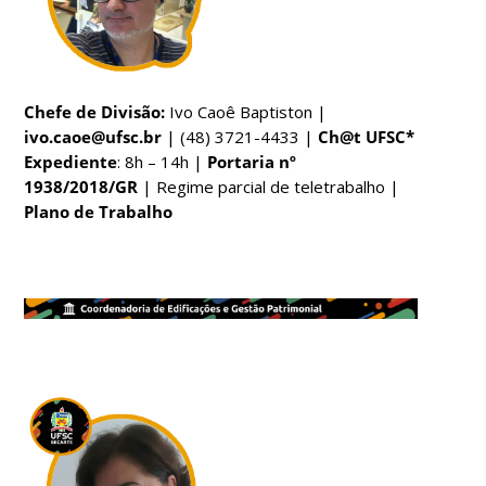
Chefe de Divisão:
Ivo Caoê Baptiston |
ivo.caoe@ufsc.br
| (48) 3721-4433 |
Ch@t UFSC*
Expediente
: 8h – 14h |
Portaria nº
1938/2018/GR
|
Regime parcial de teletrabalho |
Plano de Trabalho