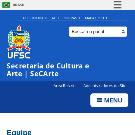
BRASIL
Simplifique!
ACESSIBILIDADE
ALTO CONTRASTE
MAPA DO SITE
Comunica BR
Participe
Acesso à informação
Legislação
Secretaria de Cultura e
Canais
Arte | SeCArte
Área Restrita
Administradores do Site
MENU
Equipe