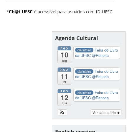
*
Ch@t UFSC
é acessível para usuários com ID UFSC
Agenda Cultural
AGO
Feira do Livro
dia inteiro
10
da UFSC
@Reitoria
seg
AGO
Feira do Livro
dia inteiro
11
da UFSC
@Reitoria
ter
AGO
Feira do Livro
dia inteiro
12
da UFSC
@Reitoria
qua
Ver calendário
English version