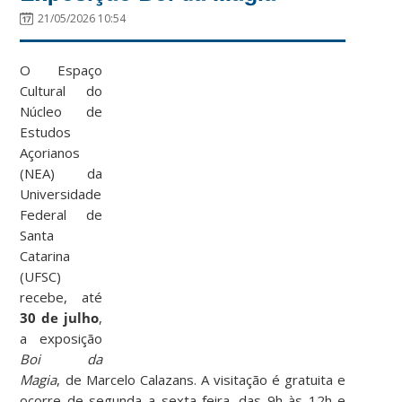
21/05/2026 10:54
O Espaço
Cultural do
Núcleo de
Estudos
Açorianos
(NEA) da
Universidade
Federal de
Santa
Catarina
(UFSC)
recebe, até
30 de julho
,
a exposição
Boi da
Magia
, de Marcelo Calazans. A visitação é gratuita e
ocorre de segunda a sexta-feira, das 9h às 12h e