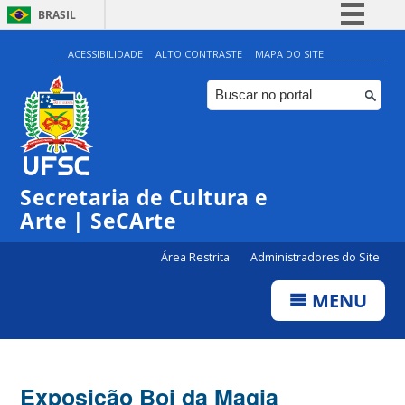
BRASIL
Simplifique!
ACESSIBILIDADE
ALTO CONTRASTE
MAPA DO SITE
Comunica BR
Participe
Acesso à informação
Legislação
Secretaria de Cultura e
Canais
Arte | SeCArte
Área Restrita
Administradores do Site
MENU
Exposição Boi da Magia