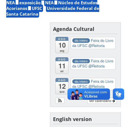
NEA
exposição
NEA
Núcleo de Estudos
Açorianos
UFSC
Universidade Federal de
Santa Catarina
Agenda Cultural
AGO
Feira do Livro
dia inteiro
10
da UFSC
@Reitoria
seg
AGO
Feira do Livro
dia inteiro
11
da UFSC
@Reitoria
ter
AGO
Feira do Livro
dia inteiro
12
da UFSC
@Reitoria
qua
Ver calendário
English version