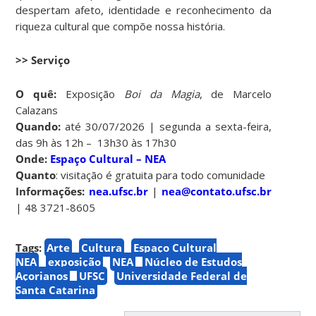
despertam afeto, identidade e reconhecimento da
riqueza cultural que compõe nossa história.
>> Serviço
O quê:
Exposição
Boi da Magia
, de Marcelo
Calazans
Quando:
até 30/07/2026 | segunda a sexta-feira,
das 9h às 12h – 13h30 às 17h30
Onde:
Espaço Cultural – NEA
Quanto
: visitação é gratuita para todo comunidade
Informações:
nea.ufsc.br
|
nea@contato.ufsc.br
| 48 3721-8605
Tags:
Arte
Cultura
Espaço Cultural
NEA
exposição
NEA
Núcleo de Estudos
Açorianos
UFSC
Universidade Federal de
Santa Catarina