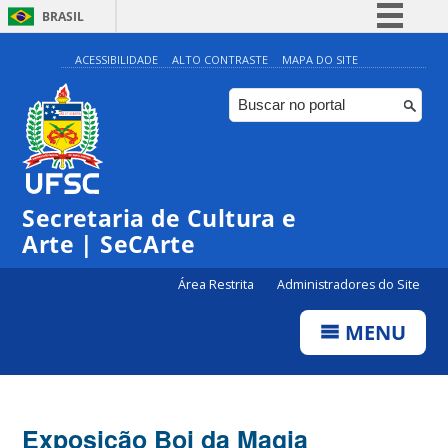
BRASIL
Simplifique!
ACESSIBILIDADE
ALTO CONTRASTE
MAPA DO SITE
Comunica BR
Participe
Acesso à informação
Legislação
Secretaria de Cultura e
Canais
Arte | SeCArte
Área Restrita
Administradores do Site
MENU
Exposição Boi da Magia