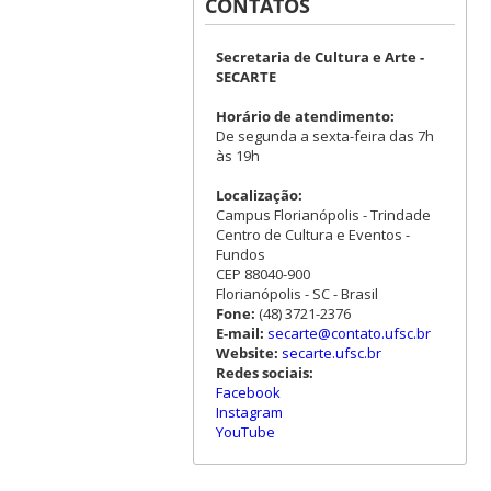
CONTATOS
Secretaria de Cultura e Arte -
SECARTE
Horário de atendimento:
De segunda a sexta-feira das 7h
às 19h
Localização:
Campus Florianópolis - Trindade
Centro de Cultura e Eventos -
Fundos
CEP 88040-900
Florianópolis - SC - Brasil
Fone:
(48) 3721-2376
E-mail:
secarte@contato.ufsc.br
Website:
secarte.ufsc.br
Redes sociais:
Facebook
Instagram
YouTube