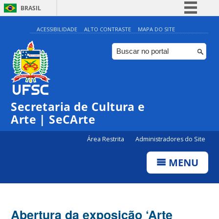
BRASIL
Simplifique!
ACESSIBILIDADE
ALTO CONTRASTE
MAPA DO SITE
Comunica BR
Participe
Acesso à informação
Legislação
Secretaria de Cultura e
Canais
Arte | SeCArte
Área Restrita
Administradores do Site
MENU
Abertura da exposição ‘Arte