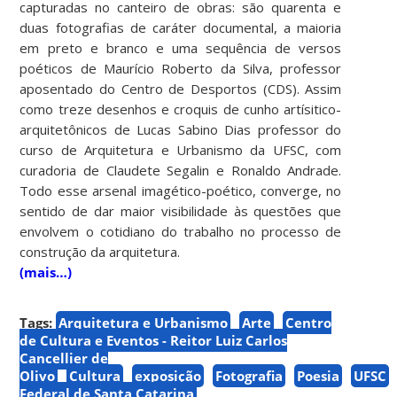
capturadas no canteiro de obras: são quarenta e
duas fotografias de caráter documental, a maioria
em preto e branco e uma sequência de versos
poéticos de Maurício Roberto da Silva, professor
aposentado do
Centro de Desportos
(CDS). Assim
como treze desenhos e croquis de cunho artísitico-
arquitetônicos de Lucas Sabino Dias professor do
curso de Arquitetura e Urbanismo da UFSC, com
curadoria de Claudete Segalin e Ronaldo Andrade.
Todo esse arsenal imagético-poético, converge, no
sentido de dar maior visibilidade às questões que
envolvem o cotidiano do trabalho no processo de
construção da arquitetura.
(mais…)
Tags:
Arquitetura e Urbanismo
Arte
Centro
de Cultura e Eventos - Reitor Luiz Carlos
Cancellier de
Olivo
Cultura
exposição
Fotografia
Poesia
UFSC
Federal de Santa Catarina