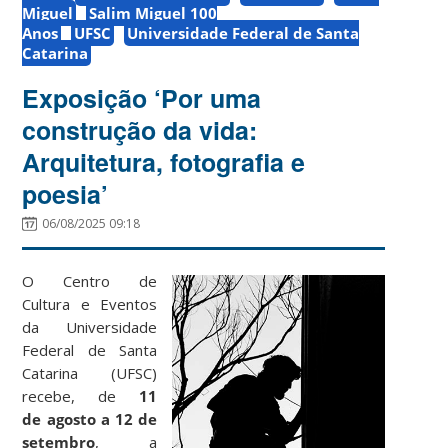
Miguel
Salim Miguel 100
Anos
UFSC
Universidade Federal de Santa
Catarina
Exposição ‘Por uma
construção da vida:
Arquitetura, fotografia e
poesia’
06/08/2025 09:18
O Centro de
Cultura e Eventos
da Universidade
Federal de Santa
Catarina (UFSC)
recebe, de
11
de agosto a 12 de
setembro
, a