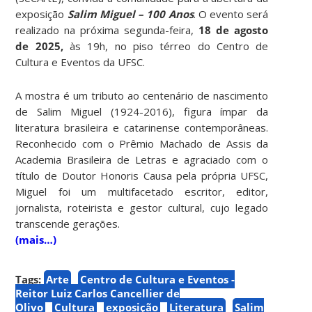
exposição
Salim Miguel – 100 Anos
. O evento será
realizado na próxima
segunda-feira,
18 de agosto
de 2025,
às 19h, no piso térreo do Centro de
Cultura e Eventos da UFSC.
A mostra é um tributo ao centenário de nascimento
de Salim Miguel (1924-2016), figura ímpar da
literatura brasileira e catarinense contemporâneas.
Reconhecido com o Prêmio Machado de Assis da
Academia Brasileira de Letras e agraciado com o
título de Doutor Honoris Causa pela própria UFSC,
Miguel foi um multifacetado escritor, editor,
jornalista, roteirista e gestor cultural, cujo legado
transcende gerações.
(mais…)
Tags:
Arte
Centro de Cultura e Eventos -
Reitor Luiz Carlos Cancellier de
Olivo
Cultura
exposição
Literatura
Salim