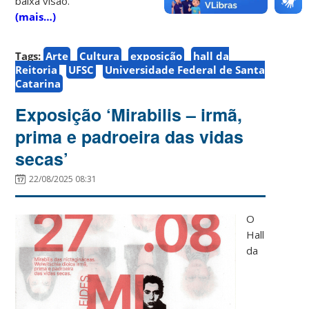
baixa visão.
(mais…)
Tags:
Arte
Cultura
exposição
hall da
Reitoria
UFSC
Universidade Federal de Santa
Catarina
Exposição ‘Mirabilis – irmã,
prima e padroeira das vidas
secas’
22/08/2025 08:31
O
Hall
da