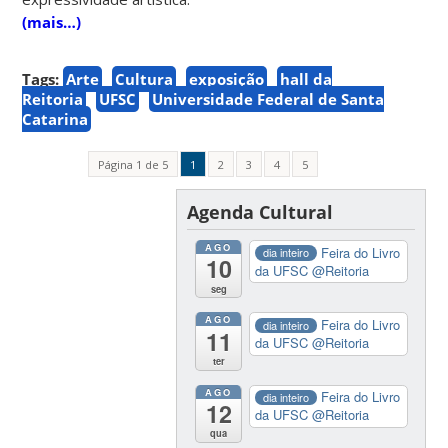
(mais…)
Tags:
Arte
Cultura
exposição
hall da
Reitoria
UFSC
Universidade Federal de Santa
Catarina
Página 1 de 5
1
2
3
4
5
Agenda Cultural
AGO
Feira do Livro
dia inteiro
10
da UFSC
@Reitoria
seg
AGO
Feira do Livro
dia inteiro
11
da UFSC
@Reitoria
ter
AGO
Feira do Livro
dia inteiro
12
da UFSC
@Reitoria
qua