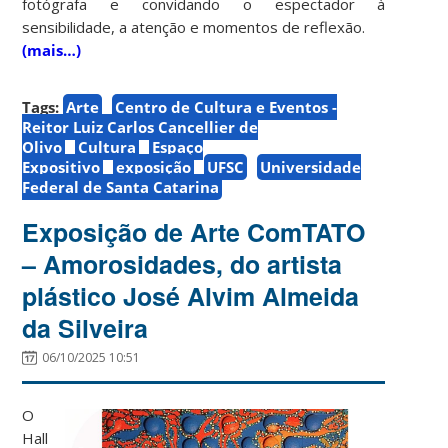
fotógrafa e convidando o espectador à
sensibilidade, a atenção e momentos de reflexão.
(mais…)
Tags:
Arte
Centro de Cultura e Eventos -
Reitor Luiz Carlos Cancellier de
Olivo
Cultura
Espaço
Expositivo
exposição
UFSC
Universidade
Federal de Santa Catarina
Exposição de Arte ComTATO
– Amorosidades, do artista
plástico José Alvim Almeida
da Silveira
06/10/2025 10:51
O
Hall