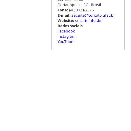
Florianópolis - SC - Brasil
Fone:
(48) 3721-2376
E-mail:
secarte@contato.ufsc.br
Website:
secarte.ufsc.br
Redes sociais:
Facebook
Instagram
YouTube