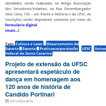
atividades serão realizadas na Antiga Associação
dos Servidores/Volantes, na Rua Desembargador
Vitor Lima, 193 – em frente a Reitoria II da UFSC. As
Inscrições estão disponíveis somente por meio do
formulário digital
.
(mais…)
Tags:
Cultura e Lazer
Departamento de
Esporte
Esporte
Praticascorporaisufsc
UFSC
Unive
Federal de Santa Catarina
Projeto de extensão da UFSC
apresentará espetáculo de
dança em homenagem aos
120 anos de história de
Candido Portinari
03/12/2023 06:55