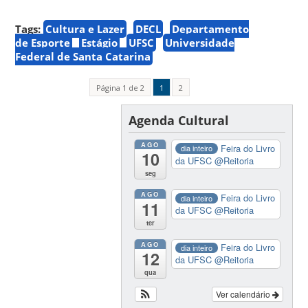
Tags:
Cultura e Lazer
DECL
Departamento
de Esporte
Estágio
UFSC
Universidade
Federal de Santa Catarina
Página 1 de 2
1
2
Agenda Cultural
AGO
Feira do Livro
dia inteiro
10
da UFSC
@Reitoria
seg
AGO
Feira do Livro
dia inteiro
11
da UFSC
@Reitoria
ter
AGO
Feira do Livro
dia inteiro
12
da UFSC
@Reitoria
qua
Ver calendário