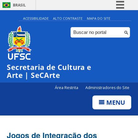
BRASIL
Simplifique!
ACESSIBILIDADE
ALTO CONTRASTE
MAPA DO SITE
Comunica BR
Participe
Acesso à informação
Legislação
Secretaria de Cultura e
Canais
Arte | SeCArte
Área Restrita
Administradores do Site
MENU
Jogos de Integração dos