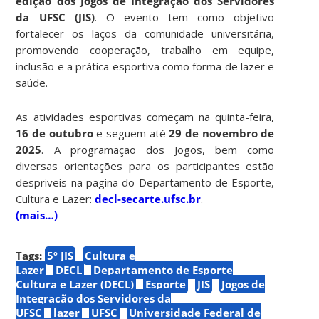
edição dos Jogos de Integração dos Servidores
da UFSC (JIS)
. O evento tem como objetivo
fortalecer os laços da comunidade universitária,
promovendo cooperação, trabalho em equipe,
inclusão e a prática esportiva como forma de lazer e
saúde.
As atividades esportivas começam na quinta-feira,
16 de outubro
e seguem até
29 de novembro de
2025
. A programação dos Jogos, bem como
diversas orientações para os participantes estão
despriveis na pagina do Departamento de Esporte,
Cultura e Lazer:
decl-secarte.ufsc.br
.
(mais…)
Tags:
5º JIS
Cultura e
Lazer
DECL
Departamento de Esporte
Cultura e Lazer (DECL)
Esporte
JIS
Jogos de
Integração dos Servidores da
UFSC
lazer
UFSC
Universidade Federal de