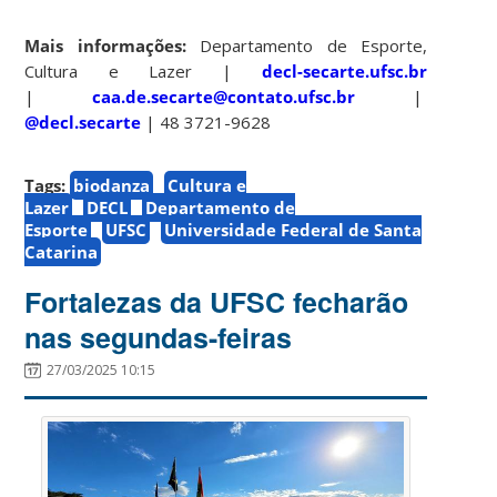
Mais informações:
Departamento de Esporte,
Cultura e Lazer |
decl-secarte.ufsc.br
|
caa.de.secarte@contato.ufsc.br
|
@decl.secarte
| 48 3721-9628
Tags:
biodanza
Cultura e
Lazer
DECL
Departamento de
Esporte
UFSC
Universidade Federal de Santa
Catarina
Fortalezas da UFSC fecharão
nas segundas-feiras
27/03/2025 10:15