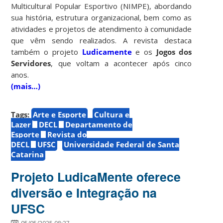
Multicultural Popular Esportivo (NIMPE), abordando
sua história, estrutura organizacional, bem como as
atividades e projetos de atendimento à comunidade
que vêm sendo realizados. A revista destaca
também o projeto
Ludicamente
e os
Jogos dos
Servidores
, que voltam a acontecer após cinco
anos.
(mais…)
Tags:
Arte e Esporte
Cultura e
Lazer
DECL
Departamento de
Esporte
Revista do
DECL
UFSC
Universidade Federal de Santa
Catarina
Projeto LudicaMente oferece
diversão e Integração na
UFSC