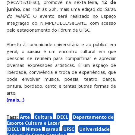
(SeCArtE/UFSC), promove na sexta-feira,
12 de
junho
, das 18h às 22h, mais uma edição do
Sarau
do NIMPE
. O evento será realizado no Espaço
Integração do NIMPE/DECL/SeCArtE, com acesso
pelo estacionamento do Fórum da UFSC.
Aberto à comunidade universitária e ao público em
geral,
o
sarau
é um encontro cultural em que
pessoas se reúnem para compartilhar e apreciar
diversas expressões artísticas. É um espaço de
liberdade, convivência e troca de experiências, que
pode envolver música, poesia, teatro, dança,
pintura, bordado, canto e tantas outras formas de
arte.
(mais…)
Tags:
Arte
Cultura
DECL
Departamento de
Esporte Cultura e Lazer
(DECL)
Nimpe
sarau
UFSC
Universidade
Federal de Santa Catarina