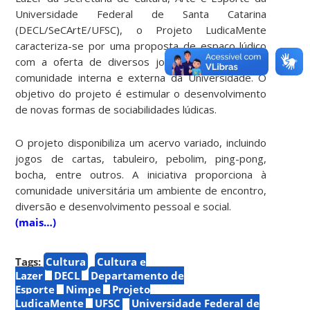
Universidade Federal de Santa Catarina
(DECL/SeCArtE/UFSC), o Projeto LudicaMente
caracteriza-se por uma proposta de espaço lúdico
com a oferta de diversos jogos para atender à
comunidade interna e externa da Universidade. O
objetivo do projeto é estimular o desenvolvimento
de novas formas de sociabilidades lúdicas.
O projeto disponibiliza um acervo variado, incluindo
jogos de cartas, tabuleiro, pebolim, ping-pong,
bocha, entre outros. A iniciativa proporciona à
comunidade universitária um ambiente de encontro,
diversão e desenvolvimento pessoal e social.
(mais…)
Tags:
Cultura
Cultura e
Lazer
DECL
Departamento de
Esporte
Nimpe
Projeto
LudicaMente
UFSC
Universidade Federal de