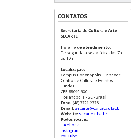
CONTATOS
Secretaria de Cultura e Arte -
SECARTE
Horário de atendimento:
De segunda a sexta-feira das 7h
às 19h
Localização:
Campus Florianópolis - Trindade
Centro de Cultura e Eventos -
Fundos
CEP 88040-900
Florianópolis - SC - Brasil
Fone:
(48) 3721-2376
E-mail:
secarte@contato.ufsc.br
Website:
secarte.ufsc.br
Redes sociais:
Facebook
Instagram
YouTube