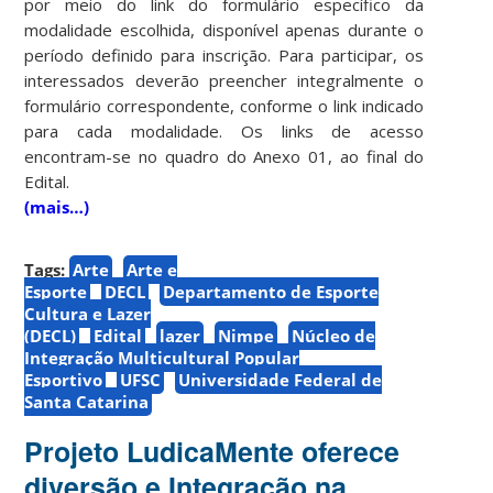
por meio do link do formulário específico da
modalidade escolhida, disponível apenas durante o
período definido para inscrição. Para participar, os
interessados deverão preencher integralmente o
formulário correspondente, conforme o link indicado
para cada modalidade. Os links de acesso
encontram-se no quadro do Anexo 01, ao final do
Edital.
(mais…)
Tags:
Arte
Arte e
Esporte
DECL
Departamento de Esporte
Cultura e Lazer
(DECL)
Edital
lazer
Nimpe
Núcleo de
Integração Multicultural Popular
Esportivo
UFSC
Universidade Federal de
Santa Catarina
Projeto LudicaMente oferece
diversão e Integração na