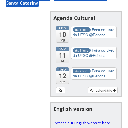
Santa Catarina
Agenda Cultural
AGO
Feira do Livro
dia inteiro
10
da UFSC
@Reitoria
seg
AGO
Feira do Livro
dia inteiro
11
da UFSC
@Reitoria
ter
AGO
Feira do Livro
dia inteiro
12
da UFSC
@Reitoria
qua
Ver calendário
English version
Access our English website here