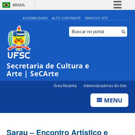
BRASIL
Simplifique!
ACESSIBILIDADE
ALTO CONTRASTE
MAPA DO SITE
Comunica BR
Participe
Acesso à informação
Legislação
Secretaria de Cultura e
Canais
Arte | SeCArte
Área Restrita
Administradores do Site
MENU
Sarau – Encontro Artístico e