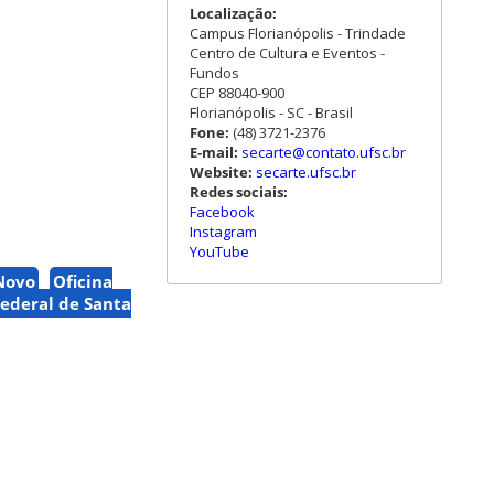
Localização:
Campus Florianópolis - Trindade
Centro de Cultura e Eventos -
Fundos
CEP 88040-900
Florianópolis - SC - Brasil
Fone:
(48) 3721-2376
E-mail:
secarte@contato.ufsc.br
Website:
secarte.ufsc.br
Redes sociais:
Facebook
Instagram
YouTube
Novo
Oficina
ederal de Santa