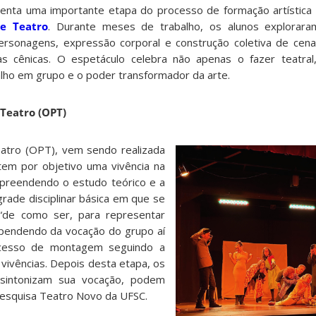
enta uma importante etapa do processo de formação artística 
e Teatro
. Durante meses de trabalho, os alunos exploraram
personagens, expressão corporal e construção coletiva de cen
as cênicas. O espetáculo celebra não apenas o fazer teatr
balho em grupo e o poder transformador da arte.
Teatro (OPT)
atro (OPT), vem sendo realizada
tem por objetivo uma vivência na
mpreendendo o estudo teórico e a
grade disciplinar básica em que se
“de como ser, para representar
ependendo da vocação do grupo aí
rocesso de montagem seguindo a
 vivências. Depois desta etapa, os
o sintonizam sua vocação, podem
Pesquisa Teatro Novo da UFSC.