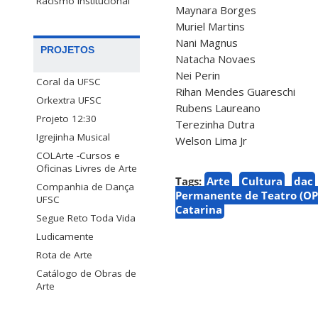
Racismo Institucional
Maynara Borges
Muriel Martins
Nani Magnus
PROJETOS
Natacha Novaes
Nei Perin
Coral da UFSC
Rihan Mendes Guareschi
Orkextra UFSC
Rubens Laureano
Projeto 12:30
Terezinha Dutra
Igrejinha Musical
Welson Lima Jr
COLArte -Cursos e
Oficinas Livres de Arte
Tags:
Arte
Cultura
dac
Companhia de Dança
Permanente de Teatro (OP
UFSC
Catarina
Segue Reto Toda Vida
Ludicamente
Rota de Arte
Catálogo de Obras de
Arte