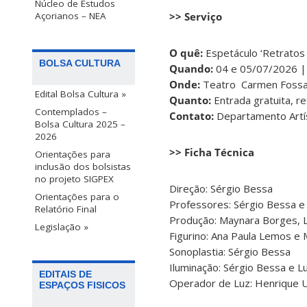
Núcleo de Estudos
Açorianos – NEA
>> Serviço
O quê:
Espetáculo ‘Retratos
BOLSA CULTURA
Quando:
04 e 05/07/2026 |
Onde:
Teatro Carmen Fossari
Edital Bolsa Cultura »
Quanto:
Entrada gratuita, re
Contemplados –
Contato:
Departamento Artís
Bolsa Cultura 2025 –
2026
>> Ficha Técnica
Orientações para
inclusão dos bolsistas
no projeto SIGPEX
Direção: Sérgio Bessa
Orientações para o
Professores: Sérgio Bessa e
Relatório Final
Produção: Maynara Borges, Lu
Legislação »
Figurino: Ana Paula Lemos e
Sonoplastia: Sérgio Bessa
Iluminação: Sérgio Bessa e L
EDITAIS DE
Operador de Luz: Henrique U
ESPAÇOS FISICOS