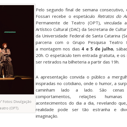
Pelo segundo final de semana consecutivo,
Fossari recebe o espetáculo
Retratos do A
Permanente de Teatro (OPT), vinculada 
Artístico Cultural (DAC) da Secretaria de Cultu
da Universidade Federal de Santa Catarina (
parceria com o Grupo Pesquisa Teatro 
a montagem nos dias
4 e 5 de julho
, sába
20h. O espetáculo tem entrada gratuita, e o
ser retirados na bilheteria a partir das 19h.
A apresentação convida o público a mergul
inspiradas no cotidiano, onde o humor, a sur
caminham lado a lado. São cenas
comportamentos, relações humana
” Fotos: Divulgação
acontecimentos do dia a dia, revelando que
eatro (OPT).
realidade pode ser tão estranha e div
imaginação.