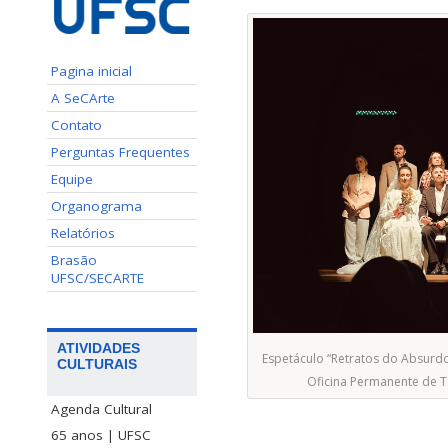
Pagina inicial
A SeCArte
Contato
Perguntas Frequentes
Equipe
Organograma
Relatórios
Brasão
UFSC/SECARTE
ATIVIDADES
Espetáculo “Retratos do Absurdo
CULTURAIS
Oficina Permanente de T
Agenda Cultural
65 anos | UFSC