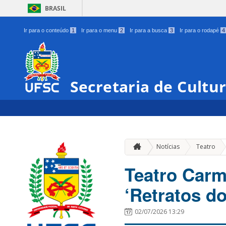
BRASIL
Ir para o conteúdo
1
Ir para o menu
2
Ir para a busca
3
Ir para o rodapé
4
Secretaria de Cultu
»
Notícias
Teatro
Teatro Carm
‘Retratos d
02/07/2026 13:29