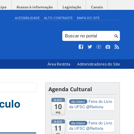
cipe
Acesso à informação
Legislação
Canais
ACESSIBILIDADE
ALTO CONTRASTE
MAPA DO SITE
Área Restrita
Administradores do Site
Agenda Cultural
culo
AGO
Feira do Livro
dia inteiro
10
da UFSC
@Reitoria
seg
AGO
Feira do Livro
dia inteiro
11
da UFSC
@Reitoria
ter