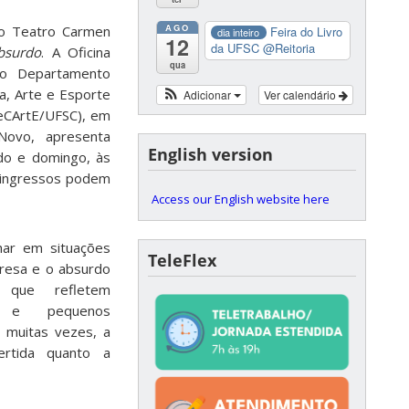
AGO
 o Teatro Carmen
Feira do Livro
dia inteiro
12
da UFSC
@Reitoria
bsurdo
. A Oficina
qua
ao Departamento
ra, Arte e Esporte
Adicionar
Ver calendário
SeCArtE/UFSC), em
Novo, apresenta
English version
do e domingo, às
s ingressos podem
Access our English website here
har em situações
TeleFlex
presa e o absurdo
 que refletem
s e pequenos
, muitas vezes, a
ertida quanto a