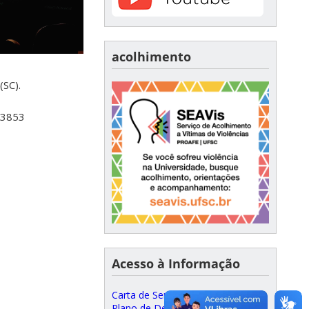
acolhimento
(SC).
-3853
Acesso à Informação
Carta de Serviços ao Cidadão
Plano de Desenvolvimento