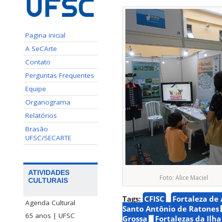
Pagina inicial
A SeCArte
Contato
Perguntas Frequentes
Equipe
Organograma
Relatórios
Brasão
UFSC/SECARTE
ATIVIDADES
Foto: Alice Maciel
CULTURAIS
Tags:
CFISC
Fortaleza de
Agenda Cultural
Santo Antônio de Ratones
65 anos | UFSC
Grossa
Fortalezas da Ilh