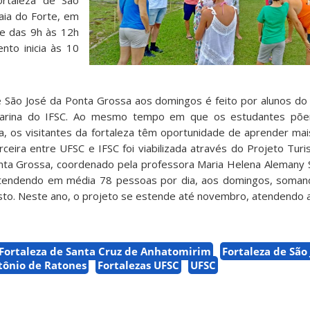
ortaleza de São
aia do Forte, em
bre das 9h às 12h
nto inicia às 10
 São José da Ponta Grossa aos domingos é feito por alunos do
atarina do IFSC. Ao mesmo tempo em que os estudantes põe
a, os visitantes da fortaleza têm oportunidade de aprender mais
parceira entre UFSC e IFSC foi viabilizada através do Projeto Tu
nta Grossa, coordenado pela professora Maria Helena Alemany 
tendendo em média 78 pessoas por dia, aos domingos, soman
to. Neste ano, o projeto se estende até novembro, atendendo 
Fortaleza de Santa Cruz de Anhatomirim
Fortaleza de São
tônio de Ratones
Fortalezas UFSC
UFSC