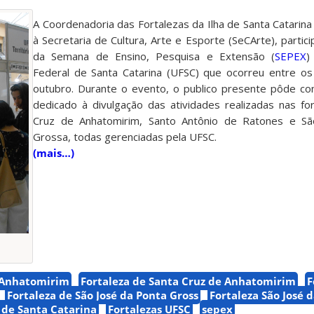
A Coordenadoria das Fortalezas da Ilha de Santa Catarina 
à Secretaria de Cultura, Arte e Esporte (
SeCArte
), partic
da Semana de Ensino, Pesquisa e Extensão (
SEPEX
)
Federal de Santa Catarina (UFSC) que ocorreu entre os
outubro. Durante o evento, o publico presente pôde co
dedicado à divulgação das atividades realizadas nas fo
Cruz de Anhatomirim, Santo Antônio de Ratones e S
Grossa, todas gerenciadas pela UFSC.
(mais…)
 Anhatomirim
Fortaleza de Santa Cruz de Anhatomirim
F
Fortaleza de São José da Ponta Gross
Fortaleza São José 
a de Santa Catarina
Fortalezas UFSC
sepex