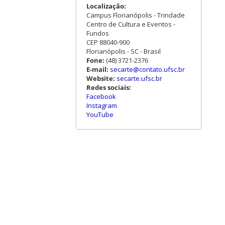
Localização:
Campus Florianópolis - Trindade
Centro de Cultura e Eventos -
Fundos
CEP 88040-900
Florianópolis - SC - Brasil
Fone:
(48) 3721-2376
E-mail:
secarte@contato.ufsc.br
Website:
secarte.ufsc.br
Redes sociais:
Facebook
Instagram
YouTube