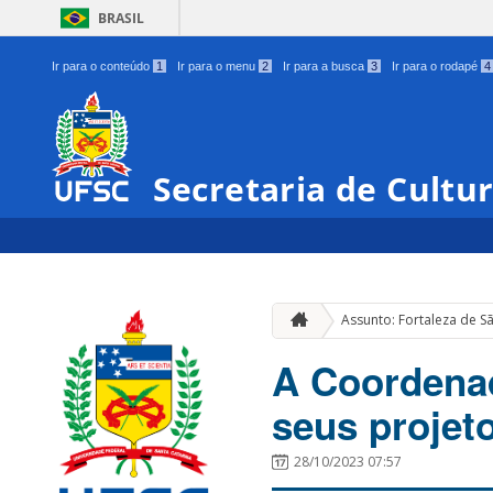
BRASIL
Ir para o conteúdo
1
Ir para o menu
2
Ir para a busca
3
Ir para o rodapé
4
Secretaria de Cultu
Assunto: Fortaleza de S
A Coordenad
seus projet
28/10/2023 07:57