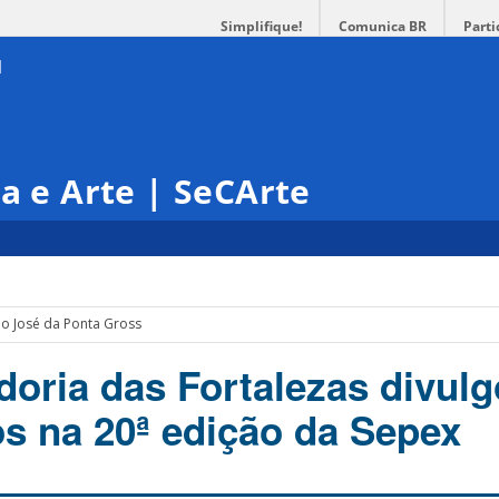
Simplifique!
Comunica BR
Parti
ra e Arte | SeCArte
ão José da Ponta Gross
oria das Fortalezas divul
os na 20ª edição da Sepex