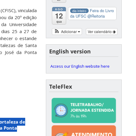
AGO
(CFISC), vinculada
Feira do Livro
dia inteiro
12
da UFSC
@Reitoria
ipou da 20º edição
qua
 da Universidade
 dias 25 a 27 de
Adicionar
Ver calendário
nhecer o estande
rtalezas de Santa
English version
ão José da Ponta
Access our English website here
TeleFlex
ortaleza de
da Ponta