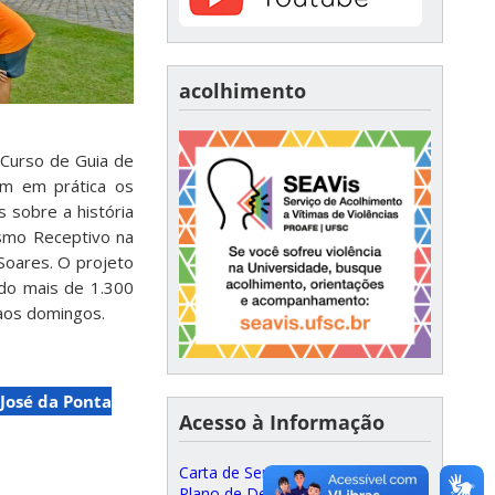
acolhimento
 Curso de Guia de
m em prática os
 sobre a história
rismo Receptivo na
Soares. O projeto
do mais de 1.300
aos domingos.
 José da Ponta
Acesso à Informação
Carta de Serviços ao Cidadão
Plano de Desenvolvimento