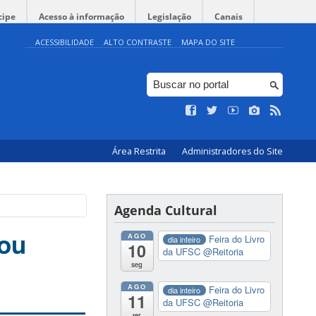
cipe
Acesso à informação
Legislação
Canais
ACESSIBILIDADE
ALTO CONTRASTE
MAPA DO SITE
Área Restrita
Administradores do Site
Agenda Cultural
gou
AGO
Feira do Livro
dia inteiro
10
da UFSC
@Reitoria
seg
AGO
Feira do Livro
dia inteiro
11
da UFSC
@Reitoria
ter