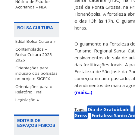
Santa Catarina (IFSC) na F
Núcleo de Estudos
José da Ponta Grossa, na Pr
Açorianos – NEA
Florianópolis. A fortaleza a
e das 13h às 17h. O guiame
horas.
BOLSA CULTURA
Edital Bolsa Cultura »
O guiamento na Fortaleza de
Contemplados –
Turismo Regional Santa C
Bolsa Cultura 2025 –
ensinamentos de sala de aul
2026
das fortificações locais. A 
Orientações para
Fortaleza de São José da Po
inclusão dos bolsistas
começou no ano passado, a
no projeto SIGPEX
atendimentos de maio a agos
Orientações para o
Relatório Final
(mais…)
Legislação »
Tags:
Dia de Gratuidade
Gross
Fortaleza Santo An
EDITAIS DE
ESPAÇOS FISICOS