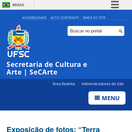
BRASIL
Simplifique!
ACESSIBILIDADE
ALTO CONTRASTE
MAPA DO SITE
Comunica BR
Participe
Acesso à informação
Legislação
Secretaria de Cultura e
Canais
Arte | SeCArte
Área Restrita
Administradores do Site
MENU
Exposição de fotos: “Terra