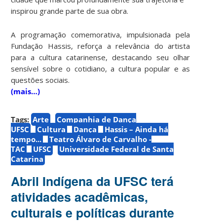
inspirou grande parte de sua obra.
A programação comemorativa, impulsionada pela
Fundação Hassis, reforça a relevância do artista
para a cultura catarinense, destacando seu olhar
sensível sobre o cotidiano, a cultura popular e as
questões sociais.
(mais…)
Tags:
Arte
Companhia de Dança
UFSC
Cultura
Dança
Hassis – Ainda há
tempo...
Teatro Álvaro de Carvalho -
TAC
UFSC
Universidade Federal de Santa
Catarina
Abril Indígena da UFSC terá
atividades acadêmicas,
culturais e políticas durante