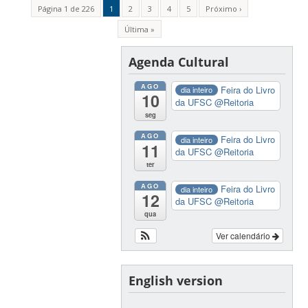
Página 1 de 226
1
2
3
4
5
Próximo ›
Última »
Agenda Cultural
AGO
Feira do Livro
dia inteiro
10
da UFSC
@Reitoria
seg
AGO
Feira do Livro
dia inteiro
11
da UFSC
@Reitoria
ter
AGO
Feira do Livro
dia inteiro
12
da UFSC
@Reitoria
qua
Ver calendário
English version