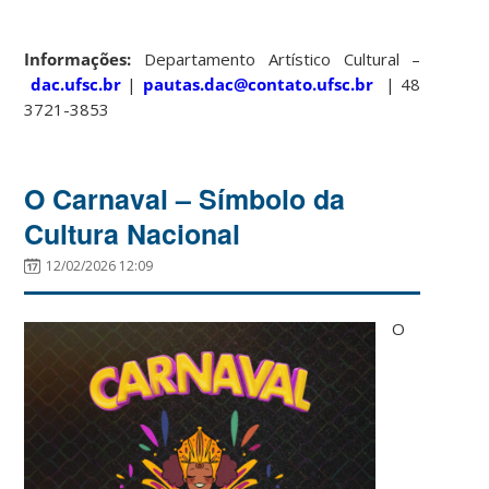
Informações:
Departamento Artístico Cultural –
dac.ufsc.br
|
pautas.dac@contato.ufsc.br
| 48
3721-3853
O Carnaval – Símbolo da
Cultura Nacional
12/02/2026 12:09
O