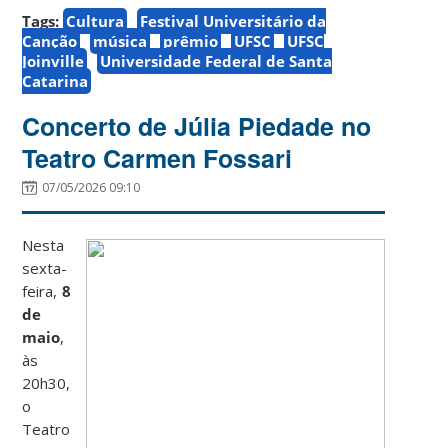
Tags:
Cultura
Festival Universitário da
Canção
música
prêmio
UFSC
UFSC
Joinville
Universidade Federal de Santa
Catarina
Concerto de Júlia Piedade no
Teatro Carmen Fossari
07/05/2026 09:10
Nesta
sexta-
feira,
8
de
maio
,
às
20h30,
o
Teatro