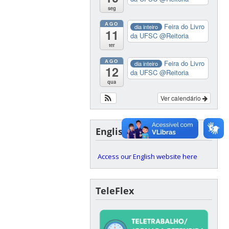
seg
AGO
Feira do Livro
dia inteiro
11
da UFSC
@Reitoria
ter
AGO
Feira do Livro
dia inteiro
12
da UFSC
@Reitoria
qua
Ver calendário
English version
Access our English website here
TeleFlex