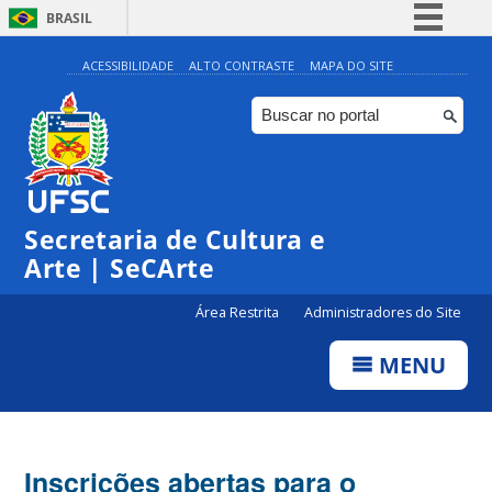
BRASIL
Simplifique!
ACESSIBILIDADE
ALTO CONTRASTE
MAPA DO SITE
Comunica BR
Participe
Acesso à informação
Legislação
Secretaria de Cultura e
Canais
Arte | SeCArte
Área Restrita
Administradores do Site
MENU
Inscrições abertas para o