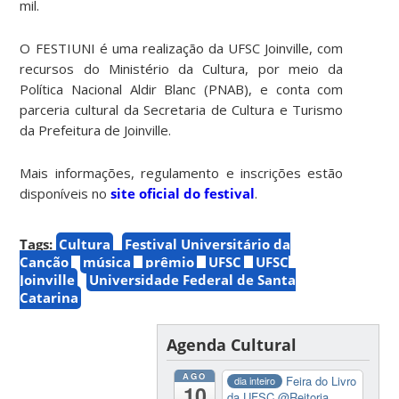
mil.
O FESTIUNI é uma realização da UFSC Joinville, com
recursos do Ministério da Cultura, por meio da
Política Nacional Aldir Blanc (PNAB), e conta com
parceria cultural da Secretaria de Cultura e Turismo
da Prefeitura de Joinville.
Mais informações, regulamento e inscrições estão
disponíveis no
site oficial do festival
.
Tags:
Cultura
Festival Universitário da
Canção
música
prêmio
UFSC
UFSC
Joinville
Universidade Federal de Santa
Catarina
Agenda Cultural
AGO
Feira do Livro
dia inteiro
10
da UFSC
@Reitoria