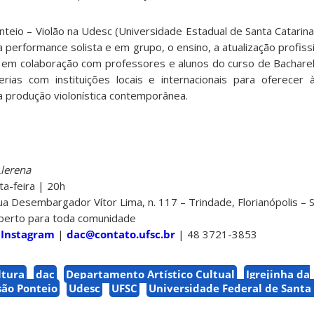
eio – Violão na Udesc (Universidade Estadual de Santa Catarina)
 performance solista e em grupo, o ensino, a atualização profiss
 em colaboração com professores e alunos do curso de Bachare
rias com instituições locais e internacionais para oferecer
a produção violonística contemporânea.
lerena
a-feira | 20h
ua Desembargador Vítor Lima, n. 117 – Trindade, Florianópolis – 
aberto para toda comunidade
|
Instagram
|
dac@contato.ufsc.br
| 48 3721-3853
ltura
dac
Departamento Artístico Cultual
Igrejinha da
ão Ponteio
Udesc
UFSC
Universidade Federal de Santa