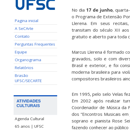
No dia
17 de junho
, quarta
o Programa de Extensão Pont
Pagina inicial
Llerena. Em seus recitai
A SeCArte
transitam do século XII aos
Contato
gratuito e aberto para toda
Perguntas Frequentes
Marcus Llerena é formado com
Equipe
gravados, solo e com diver
Organograma
Brasil e exterior, e foi co
Relatórios
moderna brasileira para vi
Brasão
compositores brasileiros aind
UFSC/SECARTE
Em 1995, pelo selo Velas fe
Em 2002 após realizar tur
ATIVIDADES
CULTURAIS
Coordenador de Música da Fu
dos “Encontros Musicais em
Agenda Cultural
soprano e pianista Rose Sei
65 anos | UFSC
fazendo conhecer ao público 