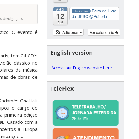
AGO
Feira do Livro
dia inteiro
12
da UFSC
@Reitoria
: divulgação.
qua
stico. O evento é
Adicionar
Ver calendário
English version
Paris, tem 24 CD´s
iolão clássico no
Access our English website here
pilares da música
ramas de obras de
TeleFlex
Radamés Gnattali.
cupou o cargo de
a primeira edição
cai. Casado com a
oncertos à Europa
anscrições.