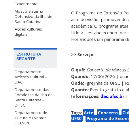
Experimenta
Mostra Sistema
O Programa de Extensão Pont
Defensivo da Ilha de
arte do violão, promovendo a
Santa Catarina
acadêmica. O programa atua
Ações culturais
Udesc, estabelecendo parce
digitais
Florianópolis um panorama d
>> Serviço
ESTRUTURA
SECARTE
O quê:
Concerto de Marcus L
Departamento
Quando:
17/06/2026 | quart
Artístico Cultural –
DAC
Onde:
Igrejinha da UFSC | R
Quanto:
Evento gratuito e 
Departamento das
Fortalezas da Ilha de
Informações:
dac.ufsc.br
Santa Catarina –
DFISC
Tags:
Arte
Concerto
Cu
Departamento de
Cultura e Eventos –
UFSC
Programa de Extens
DCEVEN