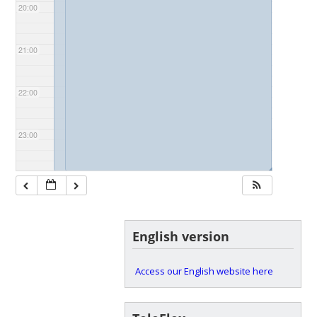
20:00
21:00
22:00
23:00
◢
◢
English version
Access our English website here