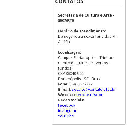
CONTATOS
Secretaria de Cultura e Arte -
SECARTE
Horário de atendimento:
De segunda a sexta-feira das 7h
às 19h
Localização:
Campus Florianópolis - Trindade
Centro de Cultura e Eventos -
Fundos
CEP 88040-900
Florianópolis - SC - Brasil
Fone:
(48) 3721-2376
E-mail:
secarte@contato.ufsc.br
Website:
secarte.ufsc.br
Redes sociais:
Facebook
Instagram
YouTube