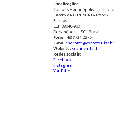
Localização:
Campus Florianópolis - Trindade
Centro de Cultura e Eventos -
Fundos
CEP 88040-900
Florianópolis - SC - Brasil
Fone:
(48) 3721-2376
E-mail:
secarte@contato.ufsc.br
Website:
secarte.ufsc.br
Redes sociais:
Facebook
Instagram
YouTube