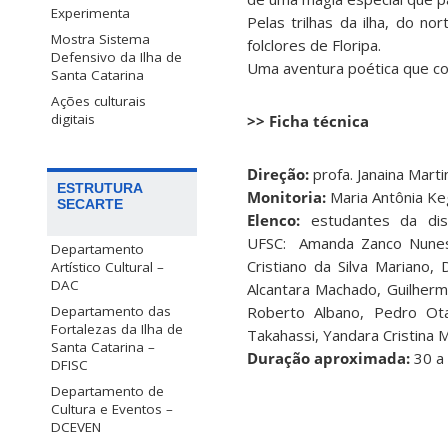
Experimenta
Pelas trilhas da ilha, do no
Mostra Sistema
folclores de Floripa.
Defensivo da Ilha de
Uma aventura poética que con
Santa Catarina
Ações culturais
digitais
>> Ficha técnica
Direção:
profa. Janaina Marti
ESTRUTURA
Monitoria:
Maria Antônia Keg
SECARTE
Elenco:
estudantes da dis
UFSC: Amanda Zanco Nunes, 
Departamento
Cristiano da Silva Mariano,
Artístico Cultural –
DAC
Alcantara Machado, Guilherm
Roberto Albano, Pedro Ot
Departamento das
Fortalezas da Ilha de
Takahassi, Yandara Cristina M
Santa Catarina –
Duração aproximada:
30 a
DFISC
Departamento de
Cultura e Eventos –
DCEVEN