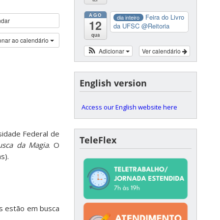
AGO
Feira do Livro
dia inteiro
ndar
12
da UFSC
@Reitoria
qua
onar ao calendário
Adicionar
Ver calendário
English version
Access our English website here
sidade Federal de
TeleFlex
sca da Magia
. O
s).
as estão em busca