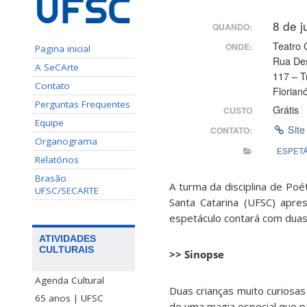
8 de 
QUANDO:
Teatro 
ONDE:
Pagina inicial
Rua De
A SeCArte
117 – T
Contato
Florian
Perguntas Frequentes
Grátis
CUSTO
Equipe
Site
CONTATO:
Organograma
ESPET
Relatórios
Brasão
A turma da disciplina de Po
UFSC/SECARTE
Santa Catarina (UFSC) apres
espetáculo contará com duas 
ATIVIDADES
CULTURAIS
>> Sinopse
Agenda Cultural
Duas crianças muito curiosa
65 anos | UFSC
de uma magia especial que p