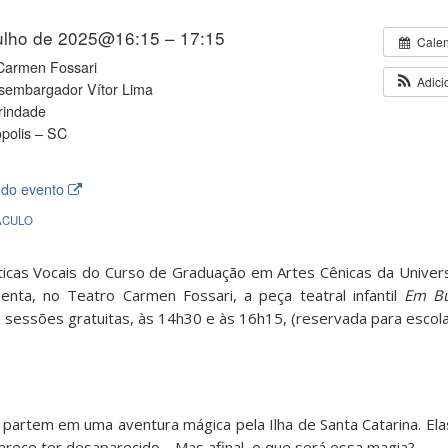
julho de 2025@16:15 – 17:15
Cale
Carmen Fossari
Adici
sembargador Vítor Lima
rindade
ópolis – SC
 do evento
ÁCULO
éticas Vocais do Curso de Graduação em Artes Cênicas da Univer
enta, no Teatro Carmen Fossari, a peça teatral infantil
Em Bu
sessões gratuitas, às 14h30 e às 16h15, (reservada para escola
s partem em uma aventura mágica pela Ilha de Santa Catarina. El
arece ter desaparecido… Mas afinal, o que será essa magia?