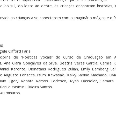
rte ao sul, do leste ao oeste, as crianças encontram histórias, 
vida as crianças a se conectarem com o imaginário mágico e o fol
ns
ele Clifford Faria
ciplina de “Poéticas Vocais” do Curso de Graduação em A
Ana Clara Gonçalves da Silva, Beatris Veras Garcia, Camila K
 Daniel Karonte, Dionatans Rodrigues Zulian, Emily Bamberg Lei
e Augusto Fonseca, Izumi Kawasaki, Kaiky Sabino Machado, Lívia 
avio Eger, Renata Ramos Tedesco, Ryan Dassoler, Samara 
ilani e Yasmin Oliveira Santos.
 40 minutos