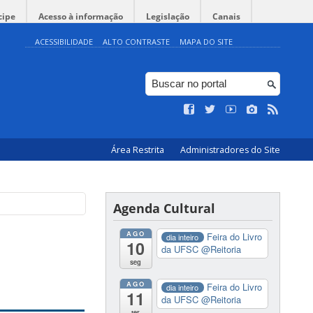
cipe
Acesso à informação
Legislação
Canais
ACESSIBILIDADE
ALTO CONTRASTE
MAPA DO SITE
Área Restrita
Administradores do Site
Agenda Cultural
AGO
Feira do Livro
dia inteiro
10
da UFSC
@Reitoria
seg
AGO
Feira do Livro
dia inteiro
11
da UFSC
@Reitoria
ter