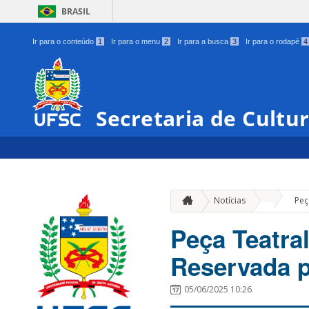
BRASIL
Ir para o conteúdo
1
Ir para o menu
2
Ir para a busca
3
Ir para o rodapé
4
Secretaria de Cultu
»
Notícias
Peç
Peça Teatra
Reservada p
05/06/2025 10:26