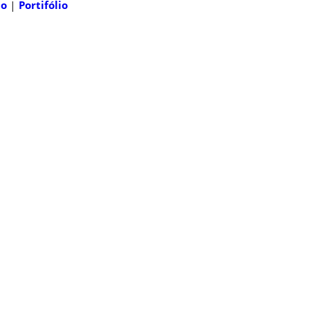
to
|
Portifólio