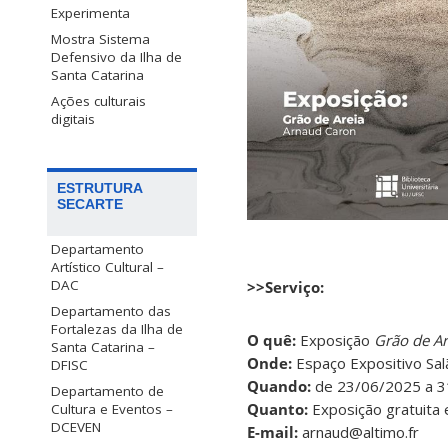
Experimenta
Mostra Sistema
Defensivo da Ilha de
Santa Catarina
Ações culturais
digitais
ESTRUTURA
SECARTE
Departamento
Artístico Cultural –
DAC
>>Serviço:
Departamento das
Fortalezas da Ilha de
O quê:
Exposição
Grão de Ar
Santa Catarina –
Onde:
Espaço Expositivo Salã
DFISC
Quando:
de 23/06/2025 a 31
Departamento de
Quanto:
Exposição gratuita 
Cultura e Eventos –
DCEVEN
E-mail:
arnaud@altimo.fr