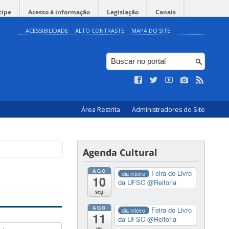
cipe
Acesso à informação
Legislação
Canais
ACESSIBILIDADE
ALTO CONTRASTE
MAPA DO SITE
Área Restrita
Administradores do Site
Agenda Cultural
AGO
Feira do Livro
dia inteiro
10
da UFSC
@Reitoria
seg
AGO
Feira do Livro
dia inteiro
11
da UFSC
@Reitoria
ter