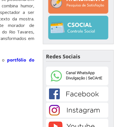
a combina humor,
espectador a ser
 texto da mostra.
nte morador de
a do Rio Tavares,
transformados em
Redes Sociais
ra o
portfólio do