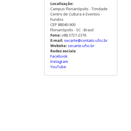
Localização:
Campus Florianópolis - Trindade
Centro de Cultura e Eventos -
Fundos
CEP 88040-900
Florianópolis - SC - Brasil
Fone:
(48) 3721-2376
E-mail:
secarte@contato.ufsc.br
Website:
secarte.ufsc.br
Redes sociais:
Facebook
Instagram
YouTube