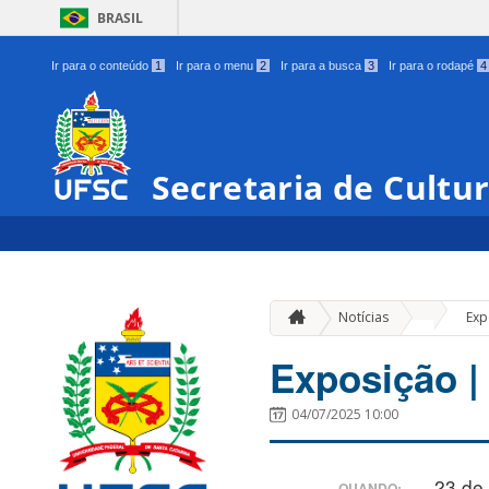
BRASIL
Ir para o conteúdo
1
Ir para o menu
2
Ir para a busca
3
Ir para o rodapé
4
Secretaria de Cultu
»
Notícias
Exp
Exposição | 
04/07/2025 10:00
23 de
QUANDO: