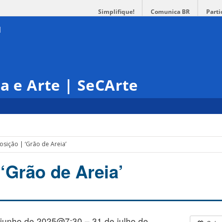
Simplifique!
Comunica BR
Parti
ra e Arte | SeCArte
osição | ‘Grão de Areia’
‘Grão de Areia’
 junho de 2025@7:30 – 31 de julho de