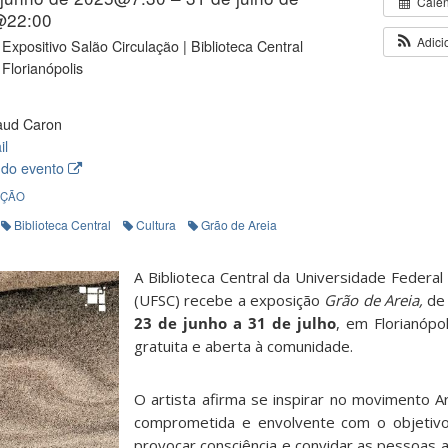
Cale
@22:00
Adici
Expositivo Salão Circulação | Biblioteca Central
Florianópolis
ud Caron
il
 do evento
IÇÃO
Biblioteca Central
Cultura
Grão de Areia
A Biblioteca Central da Universidade Federal
(UFSC) recebe a exposição
Grão de Areia,
de 
23 de junho a 31 de julho
, em Florianópo
gratuita e aberta à comunidade.
O artista afirma se inspirar no movimento Ar
comprometida e envolvente com o objetivo 
provocar consciência e convidar as pessoas a