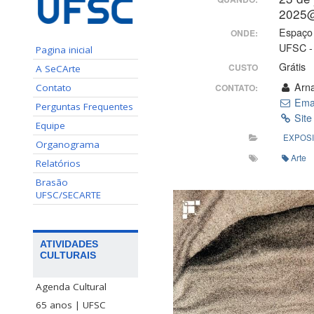
2025
Espaço 
ONDE:
UFSC - 
Pagina inicial
Grátis
CUSTO
A SeCArte
Arna
Contato
CONTATO:
Ema
Perguntas Frequentes
Site
Equipe
EXPOS
Organograma
Arte
Relatórios
Brasão
UFSC/SECARTE
ATIVIDADES
CULTURAIS
Agenda Cultural
65 anos | UFSC