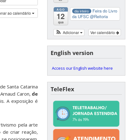
ndar
AGO
Feira do Livro
dia inteiro
onar ao calendário
12
da UFSC
@Reitoria
qua
Adicionar
Ver calendário
English version
Access our English website here
 de Santa Catarina
TeleFlex
Arnaud Caron,
de
lis. A exposição é
tivismo pela arte
de criar reação,
 se posicionarem.