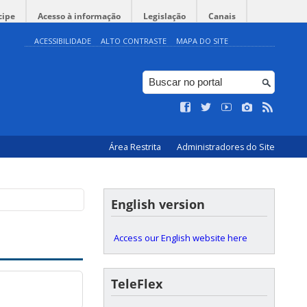
cipe
Acesso à informação
Legislação
Canais
ACESSIBILIDADE
ALTO CONTRASTE
MAPA DO SITE
Área Restrita
Administradores do Site
English version
Access our English website here
TeleFlex