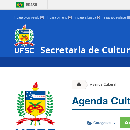
BRASIL
Ir para o conteúdo
1
Ir para o menu
2
Ir para a busca
3
Ir para o rodapé
4
Secretaria de Cultu
Agenda Cultural
Agenda Cult
Categorias