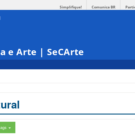
Simplifique!
Comunica BR
Parti
ra e Arte | SeCArte
ural
tags