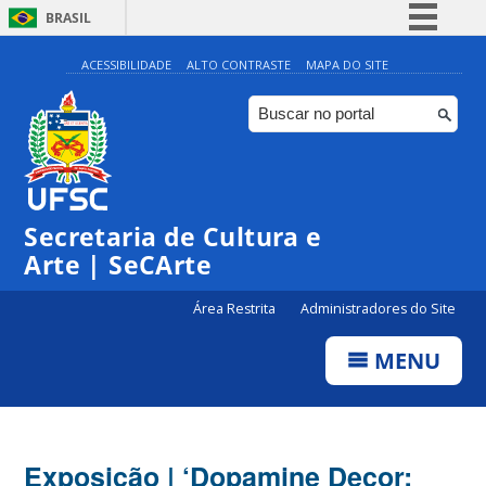
BRASIL
Simplifique!
ACESSIBILIDADE
ALTO CONTRASTE
MAPA DO SITE
Comunica BR
Participe
Acesso à informação
Legislação
Secretaria de Cultura e
Canais
Arte | SeCArte
Área Restrita
Administradores do Site
MENU
Exposição | ‘Dopamine Decor: