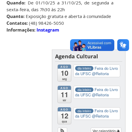
Quando:
De 01/10/25 a 31/10/25, de segunda a
sexta-feira, das 7h30 às 22h
Quanto:
Exposição gratuita e aberta à comunidade
Contatos:
(48) 98426-5050
Informações:
Instagram
Agenda Cultural
AGO
Feira do Livro
dia inteiro
10
da UFSC
@Reitoria
seg
AGO
Feira do Livro
dia inteiro
11
da UFSC
@Reitoria
ter
AGO
Feira do Livro
dia inteiro
12
da UFSC
@Reitoria
qua
Ver calendário