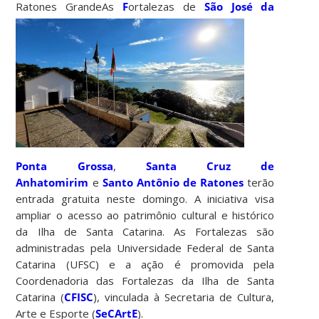
Ratones Grande
As
F
ortalezas de
São José da
Ponta Grossa
,
Santa Cruz de
Anhatomirim
e
Santo Antônio de Ratones
terão
entrada gratuita neste domingo. A iniciativa visa
ampliar o acesso ao patrimônio cultural e histórico
da Ilha de Santa Catarina. As Fortalezas são
administradas pela Universidade Federal de Santa
Catarina (UFSC) e a ação é promovida pela
Coordenadoria das Fortalezas da Ilha de Santa
Catarina (
CFISC
), vinculada à Secretaria de Cultura,
Arte e Esporte (
SeCArtE
).