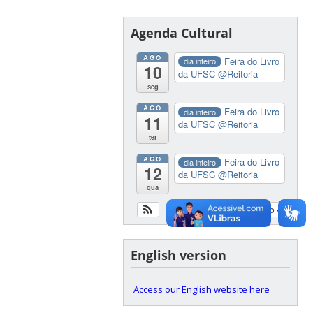
Agenda Cultural
AGO
Feira do Livro
dia inteiro
10
da UFSC
@Reitoria
seg
AGO
Feira do Livro
dia inteiro
11
da UFSC
@Reitoria
ter
AGO
Feira do Livro
dia inteiro
12
da UFSC
@Reitoria
qua
Ver calendário
English version
Access our English website here