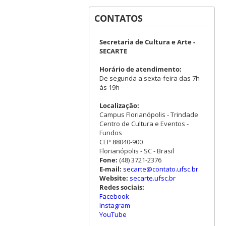
CONTATOS
Secretaria de Cultura e Arte -
SECARTE
Horário de atendimento:
De segunda a sexta-feira das 7h
às 19h
Localização:
Campus Florianópolis - Trindade
Centro de Cultura e Eventos -
Fundos
CEP 88040-900
Florianópolis - SC - Brasil
Fone:
(48) 3721-2376
E-mail:
secarte@contato.ufsc.br
Website:
secarte.ufsc.br
Redes sociais:
Facebook
Instagram
YouTube