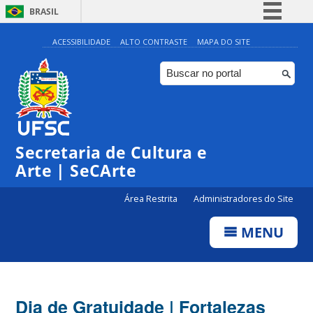
BRASIL
Simplifique!
ACESSIBILIDADE
ALTO CONTRASTE
MAPA DO SITE
Comunica BR
Participe
Acesso à informação
Legislação
Secretaria de Cultura e
Canais
Arte | SeCArte
Área Restrita
Administradores do Site
MENU
Dia de Gratuidade | Fortalezas