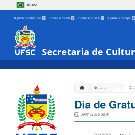
BRASIL
Ir para o conteúdo
1
Ir para o menu
2
Ir para a busca
3
Ir para o rodapé
4
Secretaria de Cultu
»
Notícias
Dia
Dia de Grat
09/01/2026 08:41
QUANDO: