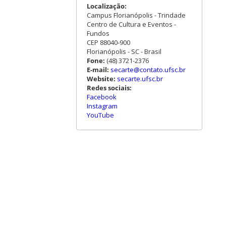
Localização:
Campus Florianópolis - Trindade
Centro de Cultura e Eventos -
Fundos
CEP 88040-900
Florianópolis - SC - Brasil
Fone:
(48) 3721-2376
E-mail:
secarte@contato.ufsc.br
Website:
secarte.ufsc.br
Redes sociais:
Facebook
Instagram
YouTube