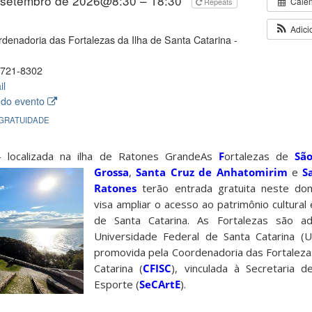
 setembro de 2026@8:30 – 18:30
Cale
Repeats
Adici
denadoria das Fortalezas da Ilha de Santa Catarina -
721-8302
il
 do evento
 GRATUIDADE
 localizada na ilha de Ratones Grande
As
F
ortalezas de
Sã
Grossa
,
Santa Cruz de Anhatomirim
e
S
Ratones
terão entrada gratuita neste domi
visa ampliar o acesso ao patrimônio cultural e
de Santa Catarina. As Fortalezas são ad
Universidade Federal de Santa Catarina (
promovida pela Coordenadoria das Fortalezas
Catarina (
CFISC
), vinculada à Secretaria d
Esporte (
SeCArtE
).