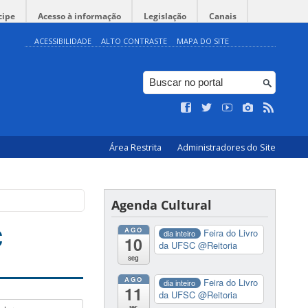
cipe
Acesso à informação
Legislação
Canais
ACESSIBILIDADE
ALTO CONTRASTE
MAPA DO SITE
Área Restrita
Administradores do Site
Agenda Cultural
C
AGO
Feira do Livro
dia inteiro
10
da UFSC
@Reitoria
seg
AGO
Feira do Livro
dia inteiro
11
da UFSC
@Reitoria
ter