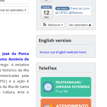
ndar
AGO
Feira do Livro
dia inteiro
onar ao calendário
12
da UFSC
@Reitoria
qua
Adicionar
Ver calendário
English version
Access our English website here
o José da Ponta
anto Antônio de
ngo. A iniciativa
TeleFlex
 histórico da Ilha
ministradas pela
UFSC) e a ação é
 da Ilha de Santa
e Cultura, Arte e