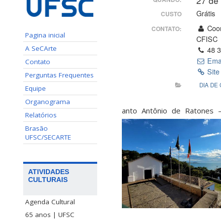
27 de
Grátis
CUSTO
Coor
CONTATO:
Pagina inicial
CFISC
A SeCArte
48 3
Ema
Contato
Site
Perguntas Frequentes
DIA DE
Equipe
Organograma
anto Antônio de Ratones –
Relatórios
Brasão
UFSC/SECARTE
ATIVIDADES
CULTURAIS
Agenda Cultural
65 anos | UFSC