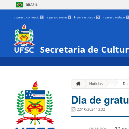
BRASIL
Ir para o conteúdo
1
Ir para o menu
2
Ir para a busca
3
Ir para o rodapé
4
Secretaria de Cultu
»
Notícias
Dia
Dia de grat
22/10/2024 12:32
27 de
QUANDO: