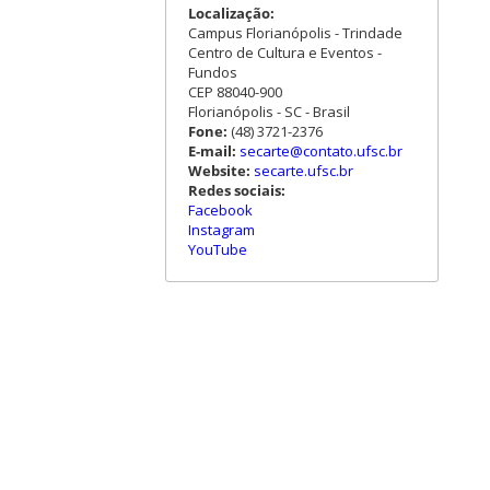
Localização:
Campus Florianópolis - Trindade
Centro de Cultura e Eventos -
Fundos
CEP 88040-900
Florianópolis - SC - Brasil
Fone:
(48) 3721-2376
E-mail:
secarte@contato.ufsc.br
Website:
secarte.ufsc.br
Redes sociais:
Facebook
Instagram
YouTube