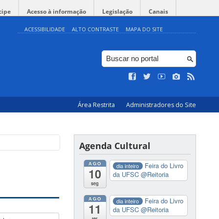
cipe
Acesso à informação
Legislação
Canais
ACESSIBILIDADE
ALTO CONTRASTE
MAPA DO SITE
Área Restrita
Administradores do Site
Agenda Cultural
AGO
Feira do Livro
dia inteiro
10
da UFSC
@Reitoria
seg
AGO
Feira do Livro
dia inteiro
11
da UFSC
@Reitoria
ter