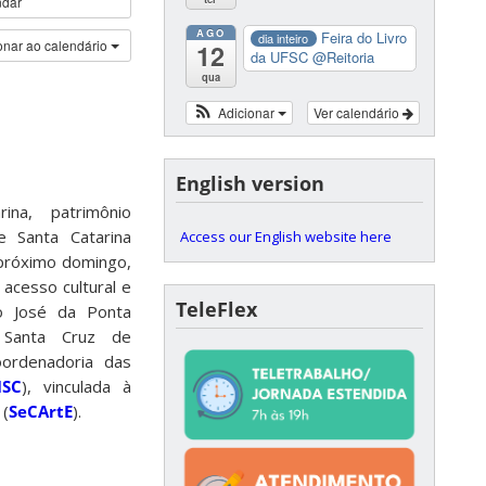
ndar
AGO
Feira do Livro
dia inteiro
onar ao calendário
12
da UFSC
@Reitoria
qua
Adicionar
Ver calendário
English version
ina, patrimônio
e Santa Catarina
Access our English website here
 próximo domingo,
o acesso cultural e
TeleFlex
ão José da Ponta
 Santa Cruz de
ordenadoria das
ISC
), vinculada à
 (
SeCArtE
).