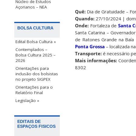
Núcleo de Estudos
Açorianos – NEA
Quê:
Dia de Gratuidade – Fo
Quando:
27/10/2024 | domi
Onde:
Fortaleza de
Santa 
BOLSA CULTURA
Santa Catarina – Governado
de Ratones Grande na Baía N
Edital Bolsa Cultura »
Ponta Grossa
– localizada na
Contemplados –
Transporte:
é necessário pe
Bolsa Cultura 2025 –
Mais informações:
Coordena
2026
8302
Orientações para
inclusão dos bolsistas
no projeto SIGPEX
Orientações para o
Relatório Final
Legislação »
EDITAIS DE
ESPAÇOS FISICOS