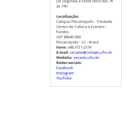
De segunda a sexta-feira das 7h
às 19h
Localização:
Campus Florianópolis - Trindade
Centro de Cultura e Eventos -
Fundos
CEP 88040-900
Florianópolis - SC - Brasil
Fone:
(48) 3721-2376
E-mail:
secarte@contato.ufsc.br
Website:
secarte.ufsc.br
Redes sociais:
Facebook
Instagram
YouTube