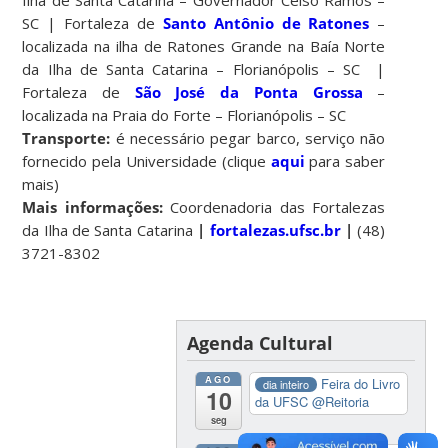
Ilha de Santa Catarina – Governador Celso Ramos –
SC | Fortaleza de
Santo Antônio de Ratones
–
localizada na ilha de Ratones Grande na Baía Norte
da Ilha de Santa Catarina – Florianópolis – SC |
Fortaleza de
São José da Ponta Grossa
–
localizada na Praia do Forte – Florianópolis – SC
Transporte:
é necessário pegar barco, serviço não
fornecido pela Universidade (clique
aqui
para saber
mais)
Mais informações:
Coordenadoria das Fortalezas
da Ilha de Santa Catarina
|
fortalezas.ufsc.br
|
(48)
3721-8302
Agenda Cultural
AGO
Feira do Livro
dia inteiro
10
da UFSC
@Reitoria
seg