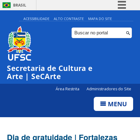
BRASIL
Simplifique!
ACESSIBILIDADE
ALTO CONTRASTE
MAPA DO SITE
Comunica BR
Participe
Acesso à informação
Legislação
Secretaria de Cultura e
Canais
Arte | SeCArte
Área Restrita
Administradores do Site
MENU
Dia de gratuidade | Fortalezas