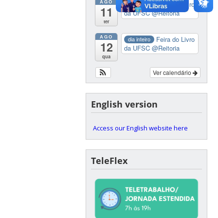
AGO
Feira do Livro
dia inteiro
11
da UFSC
@Reitoria
ter
AGO
Feira do Livro
dia inteiro
12
da UFSC
@Reitoria
qua
Ver calendário
English version
Access our English website here
TeleFlex