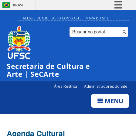
BRASIL
Simplifique!
ACESSIBILIDADE
ALTO CONTRASTE
MAPA DO SITE
Comunica BR
Participe
Acesso à informação
Legislação
Secretaria de Cultura e
Canais
Arte | SeCArte
Área Restrita
Administradores do Site
MENU
Agenda Cultural