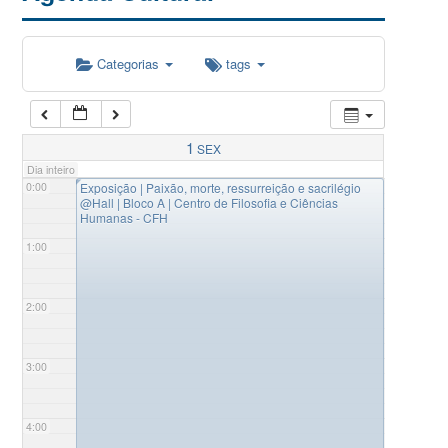
Categorias
tags
1
SEX
Dia inteiro
◤
0:00
Exposição | Paixão, morte, ressurreição e sacrilégio
@Hall | Bloco A | Centro de Filosofia e Ciências
Humanas - CFH
1:00
2:00
3:00
4:00