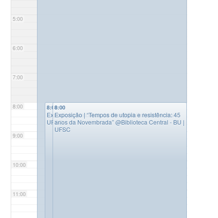
5:00
6:00
7:00
8:00
8:00
8:00
Expedição Natureza da Ilha
Exposição | “Tempos de utopia e resistência: 45
@Biblioteca Central -
UFSC
anos da Novembrada”
@Biblioteca Central - BU |
UFSC
9:00
10:00
11:00