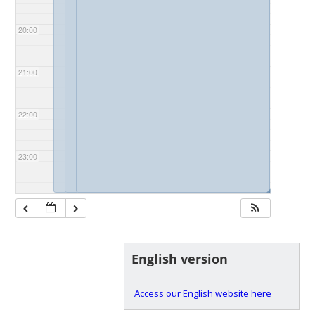
20:00
21:00
22:00
23:00
◢
◢
◢
English version
Access our English website here