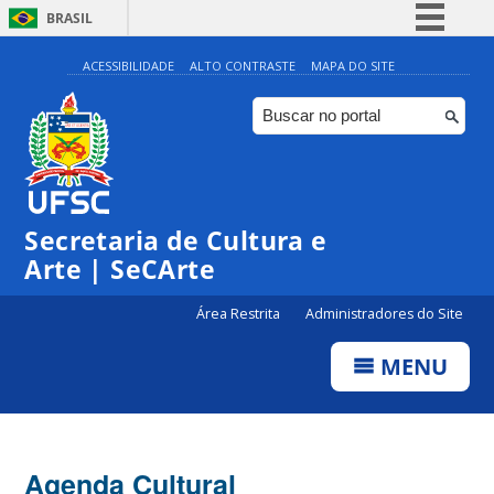
BRASIL
Simplifique!
ACESSIBILIDADE
ALTO CONTRASTE
MAPA DO SITE
Comunica BR
Participe
Acesso à informação
Legislação
Secretaria de Cultura e
Canais
Arte | SeCArte
Área Restrita
Administradores do Site
MENU
Agenda Cultural