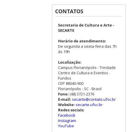
CONTATOS
Secretaria de Cultura e Arte -
SECARTE
Horário de atendimento:
De segunda a sexta-feira das 7h
às 19h
Localização:
Campus Florianópolis - Trindade
Centro de Cultura e Eventos -
Fundos
CEP 88040-900
Florianópolis - SC - Brasil
Fone:
(48) 3721-2376
E-mail:
secarte@contato.ufsc.br
Website:
secarte.ufsc.br
Redes sociais:
Facebook
Instagram
YouTube