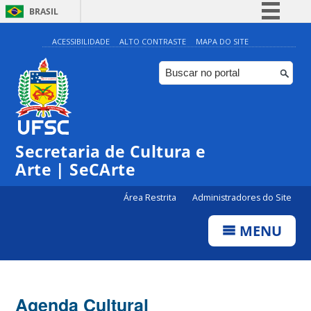
BRASIL
Simplifique!
ACESSIBILIDADE
ALTO CONTRASTE
MAPA DO SITE
Comunica BR
Participe
Acesso à informação
Legislação
Secretaria de Cultura e
Canais
Arte | SeCArte
Área Restrita
Administradores do Site
MENU
Agenda Cultural