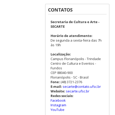
CONTATOS
Secretaria de Cultura e Arte -
SECARTE
Horário de atendimento:
De segunda a sexta-feira das 7h
às 19h
Localização:
Campus Florianópolis - Trindade
Centro de Cultura e Eventos -
Fundos
CEP 88040-900
Florianópolis - SC - Brasil
Fone:
(48) 3721-2376
E-mail:
secarte@contato.ufsc.br
Website:
secarte.ufsc.br
Redes sociais:
Facebook
Instagram
YouTube