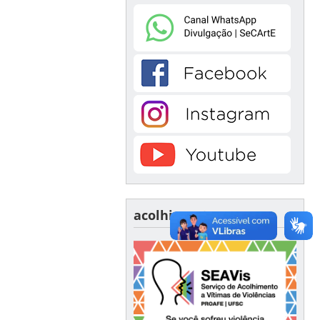
acolhimento