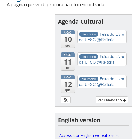
A página que você procura não foi encontrada.
Agenda Cultural
AGO
Feira do Livro
dia inteiro
10
da UFSC
@Reitoria
seg
AGO
Feira do Livro
dia inteiro
11
da UFSC
@Reitoria
ter
AGO
Feira do Livro
dia inteiro
12
da UFSC
@Reitoria
qua
Ver calendário
English version
Access our English website here