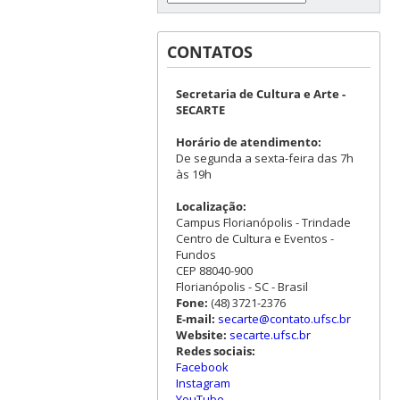
CONTATOS
Secretaria de Cultura e Arte -
SECARTE
Horário de atendimento:
De segunda a sexta-feira das 7h
às 19h
Localização:
Campus Florianópolis - Trindade
Centro de Cultura e Eventos -
Fundos
CEP 88040-900
Florianópolis - SC - Brasil
Fone:
(48) 3721-2376
E-mail:
secarte@contato.ufsc.br
Website:
secarte.ufsc.br
Redes sociais:
Facebook
Instagram
YouTube