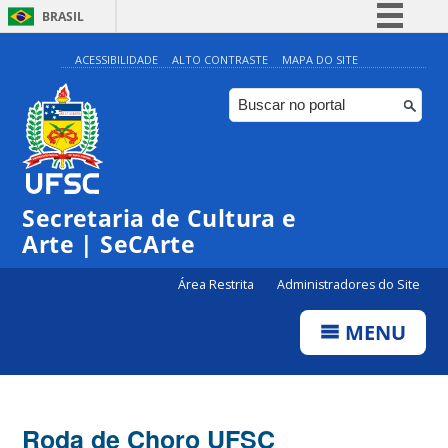
BRASIL
Simplifique!
ACESSIBILIDADE
ALTO CONTRASTE
MAPA DO SITE
Comunica BR
Participe
Acesso à informação
Legislação
Secretaria de Cultura e
Canais
Arte | SeCArte
Área Restrita
Administradores do Site
MENU
Roda de Choro UFSC