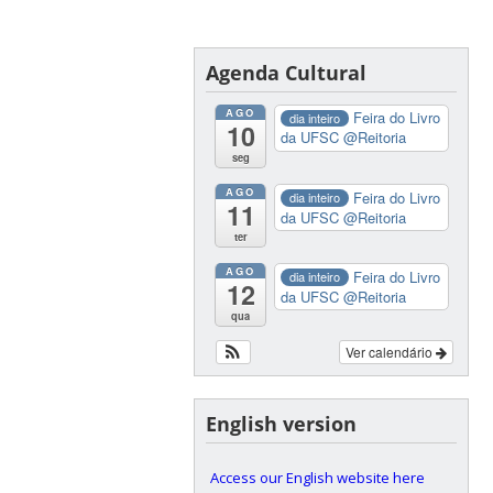
Agenda Cultural
AGO
Feira do Livro
dia inteiro
10
da UFSC
@Reitoria
seg
AGO
Feira do Livro
dia inteiro
11
da UFSC
@Reitoria
ter
AGO
Feira do Livro
dia inteiro
12
da UFSC
@Reitoria
qua
Ver calendário
English version
Access our English website here