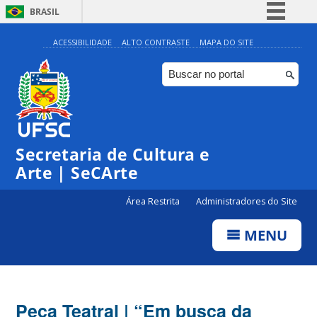
BRASIL
Simplifique!
ACESSIBILIDADE
ALTO CONTRASTE
MAPA DO SITE
Comunica BR
Participe
Acesso à informação
Legislação
Secretaria de Cultura e
Canais
Arte | SeCArte
Área Restrita
Administradores do Site
MENU
Peça Teatral | “Em busca da