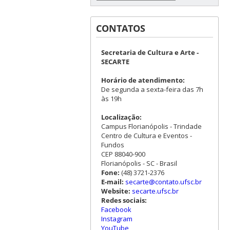
CONTATOS
Secretaria de Cultura e Arte -
SECARTE
Horário de atendimento:
De segunda a sexta-feira das 7h
às 19h
Localização:
Campus Florianópolis - Trindade
Centro de Cultura e Eventos -
Fundos
CEP 88040-900
Florianópolis - SC - Brasil
Fone:
(48) 3721-2376
E-mail:
secarte@contato.ufsc.br
Website:
secarte.ufsc.br
Redes sociais:
Facebook
Instagram
YouTube