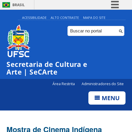
BRASIL
Simplifique!
ACESSIBILIDADE
ALTO CONTRASTE
MAPA DO SITE
Comunica BR
Participe
Acesso à informação
Legislação
Secretaria de Cultura e
Canais
Arte | SeCArte
Área Restrita
Administradores do Site
MENU
Mostra de Cinema Indígena