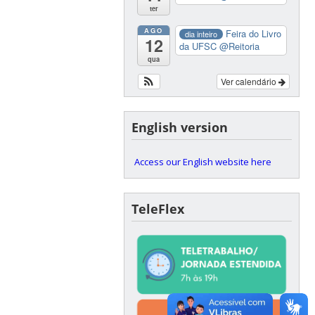
ter
AGO
Feira do Livro
dia inteiro
12
da UFSC
@Reitoria
qua
Ver calendário
English version
Access our English website here
TeleFlex