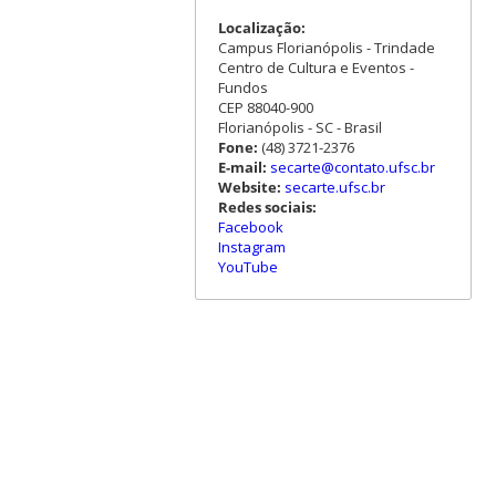
Localização:
Campus Florianópolis - Trindade
Centro de Cultura e Eventos -
Fundos
CEP 88040-900
Florianópolis - SC - Brasil
Fone:
(48) 3721-2376
E-mail:
secarte@contato.ufsc.br
Website:
secarte.ufsc.br
Redes sociais:
Facebook
Instagram
YouTube