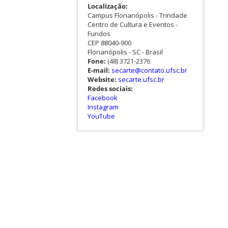
Localização:
Campus Florianópolis - Trindade
Centro de Cultura e Eventos -
Fundos
CEP 88040-900
Florianópolis - SC - Brasil
Fone:
(48) 3721-2376
E-mail:
secarte@contato.ufsc.br
Website:
secarte.ufsc.br
Redes sociais:
Facebook
Instagram
YouTube