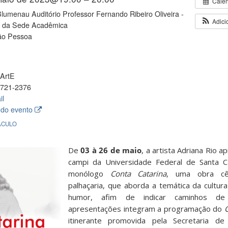
Cale
umenau Auditório Professor Fernando Ribeiro Oliveira -
Adici
B da Sede Acadêmica
ão Pessoa
ArtE
721-2376
il
 do evento
ÁCULO
De
03 à 26 de maio
, a artista Adriana Rio a
campi da Universidade Federal de Santa Ca
monólogo
Conta Catarina
, uma obra cê
palhaçaria, que aborda a temática da cultura
humor, afim de indicar caminhos de
apresentações integram a programação do
itinerante promovida pela Secretaria de