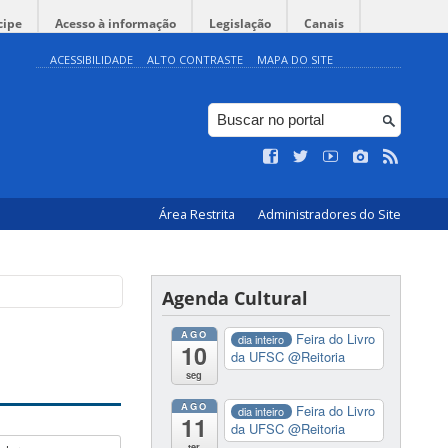
cipe
Acesso à informação
Legislação
Canais
ACESSIBILIDADE
ALTO CONTRASTE
MAPA DO SITE
Área Restrita
Administradores do Site
Agenda Cultural
AGO
Feira do Livro
dia inteiro
10
da UFSC
@Reitoria
seg
AGO
Feira do Livro
dia inteiro
11
da UFSC
@Reitoria
ter