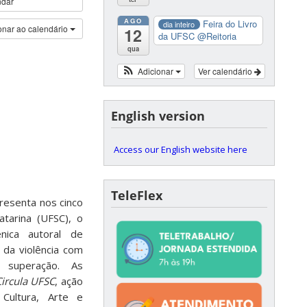
ndar
AGO
Feira do Livro
dia inteiro
onar ao calendário
12
da UFSC
@Reitoria
qua
Adicionar
Ver calendário
English version
Access our English website here
TeleFlex
presenta nos cinco
tarina (UFSC), o
nica autoral de
 da violência com
 superação. As
Circula UFSC
, ação
 Cultura, Arte e