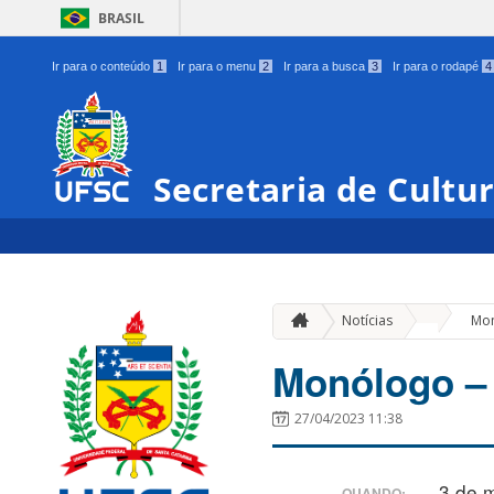
BRASIL
Ir para o conteúdo
1
Ir para o menu
2
Ir para a busca
3
Ir para o rodapé
4
Secretaria de Cultu
»
Notícias
Mon
Monólogo – 
27/04/2023 11:38
3 de 
QUANDO: