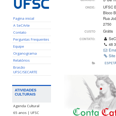
UFSC Bl
ONDE:
Bloco 
Rua Jo
Pagina inicial
2750
A SeCArte
Grátis
CUSTO
Contato
SeC
CONTATO:
Perguntas Frequentes
48 3
Equipe
Ema
Organograma
Site
Relatórios
ESPET
Brasão
UFSC/SECARTE
ATIVIDADES
CULTURAIS
Agenda Cultural
65 anos | UFSC