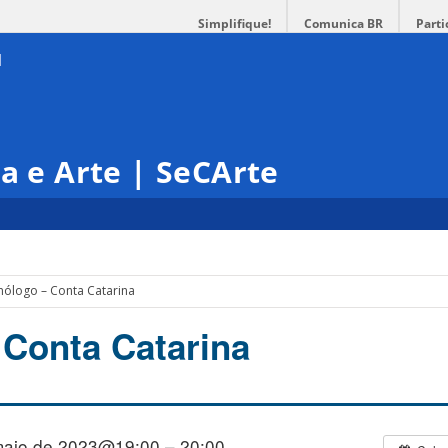
Simplifique!
Comunica BR
Parti
ra e Arte | SeCArte
ólogo – Conta Catarina
Conta Catarina
maio de 2023@19:00 – 20:00