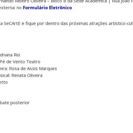
ernando Ribeiro Oliveira – Bloco B da Sede Acadêmica | Rua João
externa: no
Formulário Eletrônico
a SeCArtE e fique por dentro das próximas atrações artístico-cul
Adriana Rio
a Pé de Vento Teatro
eira: Rosa de Assis Marques
ical: Renata Oliveira
etto
bate posterior