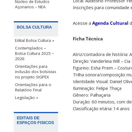
Local: Auditório Professor F
Núcleo de Estudos
Açorianos – NEA
Inscrições para comunidade 
Acesse a
Agenda Cultural
d
BOLSA CULTURA
Ficha Técnica
Edital Bolsa Cultura »
Contemplados –
Bolsa Cultura 2025 –
Atriz/contadora de história: 
2026
Direção: Vanderleia Will – Ci
Orientações para
Figurino: Esha Prem – Costur
inclusão dos bolsistas
Trilha sonora/composição mus
no projeto SIGPEX
Identidade Visual: Daniel Oliv
Orientações para o
Iluminação: Felipe Thaça
Relatório Final
Gênero: Palhaçaria
Legislação »
Duração: 60 minutos, com de
Classificação etária: 14 anos
EDITAIS DE
ESPAÇOS FISICOS