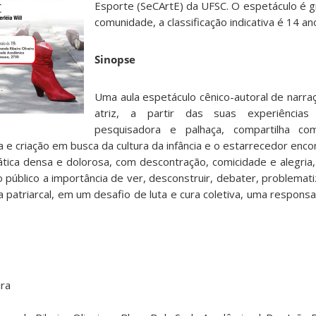
Esporte (SeCArtE) da UFSC. O espetáculo é gr
comunidade, a classificação indicativa é 14 an
Sinopse
Uma aula espetáculo cênico-autoral de narraç
atriz, a partir das suas experiências
pesquisadora e palhaça, compartilha c
 e criação em busca da cultura da infância e o estarrecedor enco
ática densa e dolorosa, com descontração, comicidade e alegria,
 público a importância de ver, desconstruir, debater, problemat
ura patriarcal, em um desafio de luta e cura coletiva, uma respons
ira