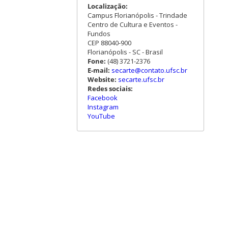
Localização:
Campus Florianópolis - Trindade
Centro de Cultura e Eventos -
Fundos
CEP 88040-900
Florianópolis - SC - Brasil
Fone:
(48) 3721-2376
E-mail:
secarte@contato.ufsc.br
Website:
secarte.ufsc.br
Redes sociais:
Facebook
Instagram
YouTube