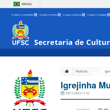
BRASIL
Ir para o conteúdo
1
Ir para o menu
2
Ir para a busca
3
Ir para o rodapé
4
Secretaria de Cultu
»
Notícias
Igr
Igrejinha Mu
28/11/2023 11:52
30 de
QUANDO: