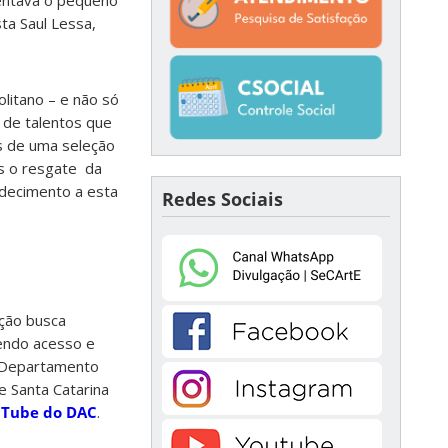
ta Saul Lessa,
litano – e não só
 de talentos que
és de uma seleção
s o resgate da
adecimento a esta
Redes Sociais
ação busca
vendo acesso e
o Departamento
e Santa Catarina
uTube do DAC
.