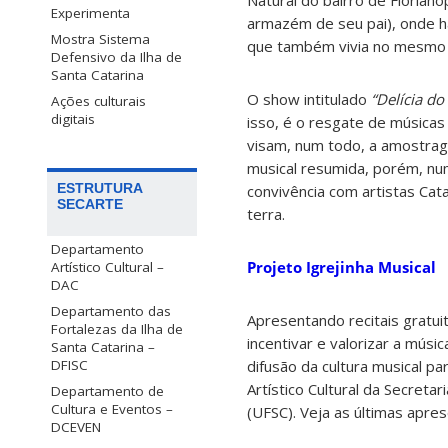
Experimenta
armazém de seu pai), onde ha
Mostra Sistema
que também vivia no mesmo 
Defensivo da Ilha de
Santa Catarina
O show intitulado
“Delícia do
Ações culturais
digitais
isso, é o resgate de músicas
visam, num todo, a amostrage
musical resumida, porém, nu
ESTRUTURA
convivência com artistas Ca
SECARTE
terra.
Departamento
Projeto Igrejinha Musical
Artístico Cultural –
DAC
Departamento das
Apresentando recitais gratui
Fortalezas da Ilha de
incentivar e valorizar a mús
Santa Catarina –
difusão da cultura musical p
DFISC
Artístico Cultural da Secreta
Departamento de
Cultura e Eventos –
(UFSC). Veja as últimas apr
DCEVEN