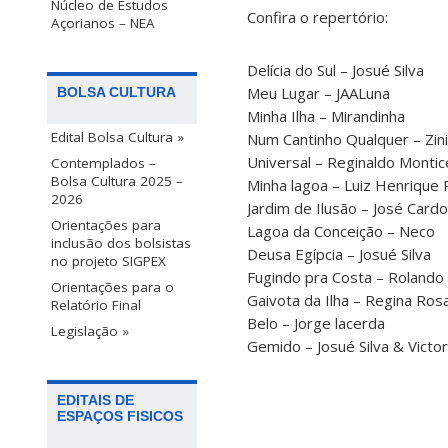
Núcleo de Estudos
Confira o repertório:
Açorianos – NEA
Delícia do Sul – Josué Silva
Meu Lugar – JAALuna
BOLSA CULTURA
Minha Ilha – Mirandinha
Edital Bolsa Cultura »
Num Cantinho Qualquer – Zin
Universal – Reginaldo Montic
Contemplados –
Bolsa Cultura 2025 –
Minha lagoa – Luiz Henrique
2026
Jardim de Ilusão – José Car
Orientações para
Lagoa da Conceição – Neco
inclusão dos bolsistas
Deusa Egípcia – Josué Silva
no projeto SIGPEX
Fugindo pra Costa – Rolando
Orientações para o
Gaivota da Ilha – Regina Ros
Relatório Final
Belo – Jorge lacerda
Legislação »
Gemido – Josué Silva & Victo
EDITAIS DE
ESPAÇOS FISICOS