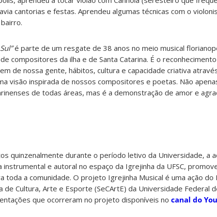
via cantorias e festas. Aprendeu algumas técnicas com o violonis
bairro.
 Sul”
é parte de um resgate de 38 anos no meio musical florianopo
 de compositores da ilha e de Santa Catarina. É o reconhecimento
m de nossa gente, hábitos, cultura e capacidade criativa atrav
ma visão inspirada de nossos compositores e poetas. Não apena
tarinenses de todas áreas, mas é a demonstração de amor e agr
tos quinzenalmente durante o período letivo da Universidade, a 
ica instrumental e autoral no espaço da Igrejinha da UFSC, promo
ara toda a comunidade. O projeto Igrejinha Musical é uma ação d
ria de Cultura, Arte e Esporte (SeCArtE) da Universidade Federal d
esentações que ocorreram no projeto disponíveis no
canal do Yo