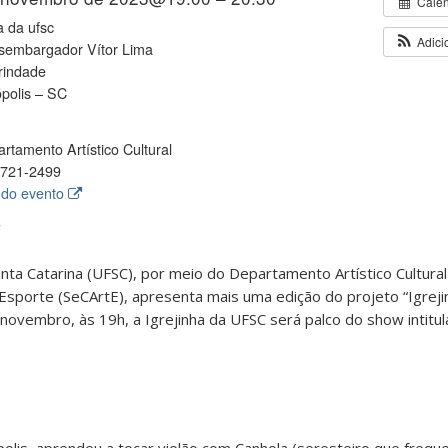
Cale
a da ufsc
Adici
sembargador Vítor Lima
rindade
ópolis – SC
rtamento Artístico Cultural
721-2499
 do evento
A
nta Catarina (UFSC), por meio do Departamento Artístico Cultural
 Esporte (SeCArtE), apresenta mais uma edição do projeto “Igrejin
 novembro, às 19h, a Igrejinha da UFSC será palco do show intitul
ópolis, aprendeu a tocar violão com Canhola (seresteiro que freq