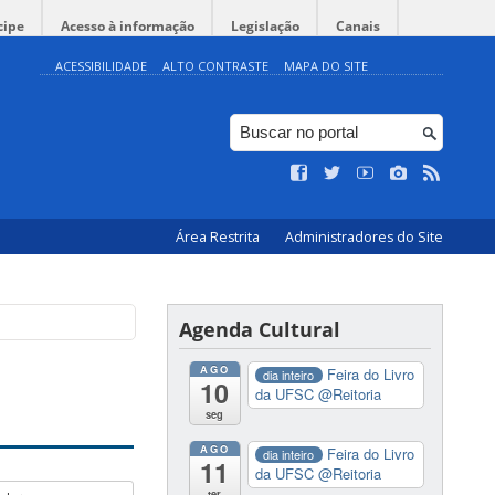
cipe
Acesso à informação
Legislação
Canais
ACESSIBILIDADE
ALTO CONTRASTE
MAPA DO SITE
Área Restrita
Administradores do Site
Agenda Cultural
AGO
Feira do Livro
dia inteiro
10
da UFSC
@Reitoria
seg
AGO
Feira do Livro
dia inteiro
11
da UFSC
@Reitoria
ter