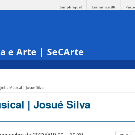
Simplifique!
Comunica BR
Parti
ra e Arte | SeCArte
ejinha Musical | Josué Silva
sical | Josué Silva
 novembro de 2023@19:00 – 20:30