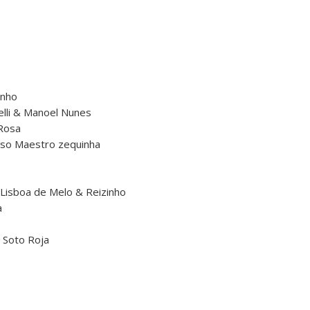
inho
elli & Manoel Nunes
 Rosa
doso Maestro zequinha
 Lisboa de Melo & Reizinho
a
r Soto Roja