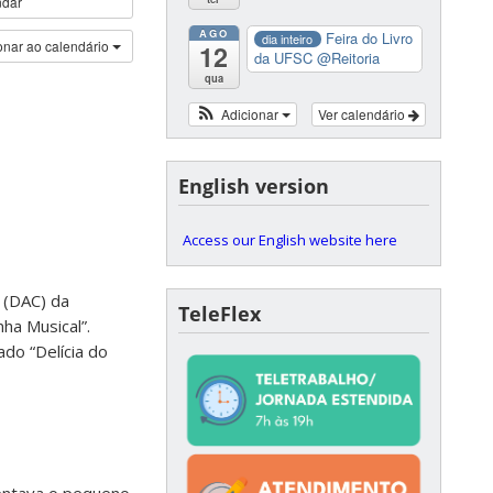
ndar
AGO
Feira do Livro
dia inteiro
onar ao calendário
12
da UFSC
@Reitoria
qua
Adicionar
Ver calendário
English version
Access our English website here
 (DAC) da
TeleFlex
ha Musical”.
ado “Delícia do
uentava o pequeno