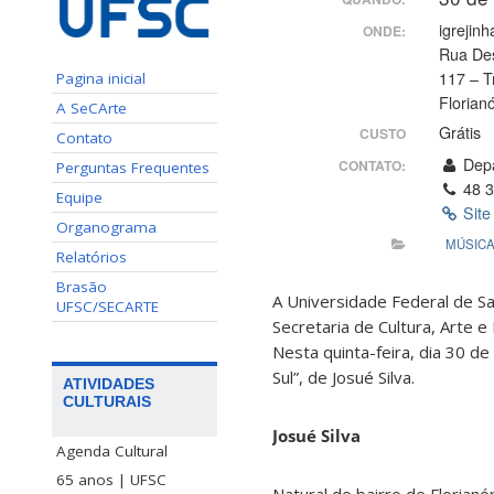
igrejinh
ONDE:
Rua De
117 – T
Pagina inicial
Florian
A SeCArte
Grátis
CUSTO
Contato
Depa
CONTATO:
Perguntas Frequentes
48 3
Equipe
Site
Organograma
MÚSIC
Relatórios
Brasão
A Universidade Federal de Sa
UFSC/SECARTE
Secretaria de Cultura, Arte e
Nesta quinta-feira, dia 30 de
Sul”, de Josué Silva.
ATIVIDADES
CULTURAIS
Josué Silva
Agenda Cultural
65 anos | UFSC
Natural do bairro de Florian