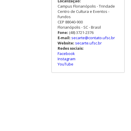
Localização:
Campus Florianópolis - Trindade
Centro de Cultura e Eventos -
Fundos
CEP 88040-900
Florianópolis - SC - Brasil
Fone:
(48) 3721-2376
E-mail:
secarte@contato.ufsc.br
Website:
secarte.ufsc.br
Redes sociais:
Facebook
Instagram
YouTube