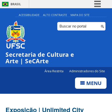
BRASIL
Simplifique!
ACESSIBILIDADE
ALTO CONTRASTE
MAPA DO SITE
Comunica BR
Participe
Acesso à informação
Legislação
Secretaria de Cultura e
Canais
Arte | SeCArte
Área Restrita
Administradores do Site
MENU
Exposição | Unlimited City