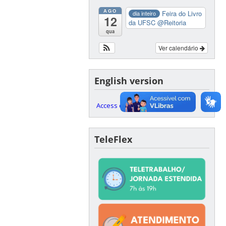
AGO
Feira do Livro
dia inteiro
12
da UFSC
@Reitoria
qua
Ver calendário
English version
Access our English website here
TeleFlex