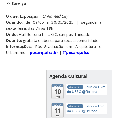
>> Serviço
O quê:
Exposição –
Unlimited City
Quando:
de 09/05 a 30/05/2025 | segunda a
sexta-feira, das 7h às 19h
Onde:
Hall Reitoria I – UFSC, campus Trindade
Quanto:
gratuita e aberta para toda a comunidade
Informações:
Pós-Graduação em Arquitetura e
Urbanismo –
posarq.ufsc.br
|
@posarq.ufsc
Agenda Cultural
AGO
Feira do Livro
dia inteiro
10
da UFSC
@Reitoria
seg
AGO
Feira do Livro
dia inteiro
11
da UFSC
@Reitoria
ter