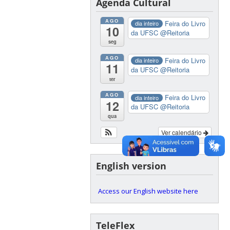
Agenda Cultural
AGO
Feira do Livro
dia inteiro
10
da UFSC
@Reitoria
seg
AGO
Feira do Livro
dia inteiro
11
da UFSC
@Reitoria
ter
AGO
Feira do Livro
dia inteiro
12
da UFSC
@Reitoria
qua
Ver calendário
English version
Access our English website here
TeleFlex