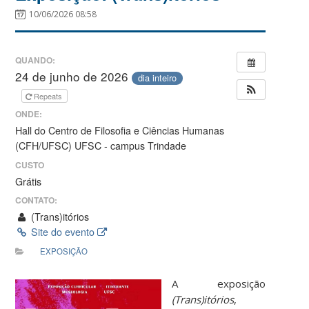
10/06/2026 08:58
QUANDO:
24 de junho de 2026
dia inteiro
Repeats
ONDE:
Hall do Centro de Filosofia e Ciências Humanas
(CFH/UFSC) UFSC - campus Trindade
CUSTO
Grátis
CONTATO:
(Trans)itórios
Site do evento
EXPOSIÇÃO
A exposição
(Trans)itórios
,