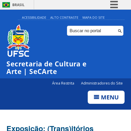
BRASIL
Simplifique!
ACESSIBILIDADE
ALTO CONTRASTE
MAPA DO SITE
Comunica BR
Participe
Acesso à informação
Legislação
Secretaria de Cultura e
Canais
Arte | SeCArte
Área Restrita
Administradores do Site
MENU
Exposição: (Trans)itórios