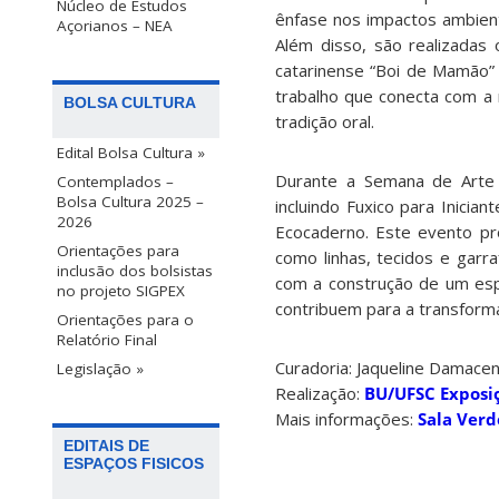
Núcleo de Estudos
ênfase nos impactos ambient
Açorianos – NEA
Além disso, são realizadas 
catarinense “Boi de Mamão” u
trabalho que conecta com a 
BOLSA CULTURA
tradição oral.
Edital Bolsa Cultura »
Durante a Semana de Arte c
Contemplados –
Bolsa Cultura 2025 –
incluindo Fuxico para Inicia
2026
Ecocaderno. Este evento pr
Orientações para
como linhas, tecidos e garr
inclusão dos bolsistas
com a construção de um espa
no projeto SIGPEX
contribuem para a transforma
Orientações para o
Relatório Final
Curadoria: Jaqueline Damace
Legislação »
Realização:
BU/UFSC Exposi
Mais informações:
Sala Verd
EDITAIS DE
ESPAÇOS FISICOS