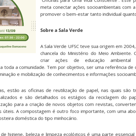
meta conectar ações socioambientais com a 
promover o bem-estar tanto individual quanto
Sobre a Sala Verde
A Sala Verde UFSC teve sua origem em 2004
chancela do Ministério do Meio Ambiente.
criar ações de educação ambiental 
ra toda a comunidade. Tem por objetivo, ser uma referência de
minação e mobilização de conhecimentos e informações socioambi
das, estão as oficinas de reutilização de papel, nas quais são
nalizados e são detalhados os estágios da reciclagem do p
lização para a criação de novos objetos com revistas, converte
s úteis. A compostagem é outro foco importante, com uma abo
steira doméstica do tipo minhocário.
de higiene, beleza e limpeza ecológicos é uma parte essencial 