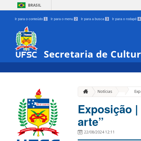
BRASIL
Ir para o conteúdo
1
Ir para o menu
2
Ir para a busca
3
Ir para o rodapé
4
Secretaria de Cultu
»
Notícias
Exp
Exposição |
arte”
22/08/2024 12:11