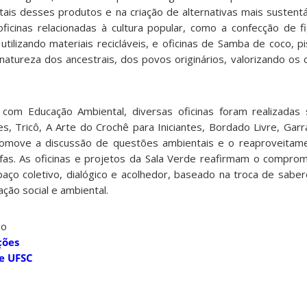
ais desses produtos e na criação de alternativas mais sustentá
oficinas relacionadas à cultura popular, como a confecção de fi
tilizando materiais recicláveis, e oficinas de Samba de coco, p
natureza dos ancestrais, dos povos originários, valorizando os
om Educação Ambiental, diversas oficinas foram realizadas 
ntes, Tricô, A Arte do Crochê para Iniciantes, Bordado Livre, Ga
omove a discussão de questões ambientais e o reaproveitame
afas. As oficinas e projetos da Sala Verde reafirmam o compromi
ço coletivo, dialógico e acolhedor, baseado na troca de saber
ção social e ambiental.
no
ções
e UFSC