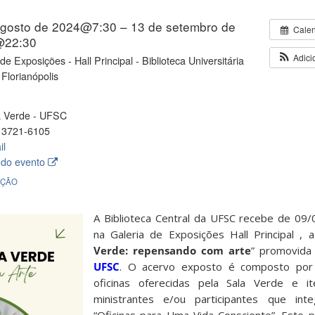
agosto de 2024@7:30 – 13 de setembro de
Cale
@22:30
Adici
de Exposições - Hall Principal - Biblioteca Universitária
Florianópolis
 Verde - UFSC
 3721-6105
il
 do evento
IÇÃO
A Biblioteca Central da UFSC recebe de 09
na Galeria de Exposições Hall Principal , 
Verde: repensando com arte
” promovida
UFSC
. O acervo exposto é composto por 
oficinas oferecidas pela Sala Verde e i
ministrantes e/ou participantes que int
“Oficinas para Uma Vida Consciente”. Este