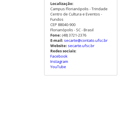
Localização:
Campus Florianópolis - Trindade
Centro de Cultura e Eventos -
Fundos
CEP 88040-900
Florianópolis - SC - Brasil
Fone:
(48) 3721-2376
E-mail:
secarte@contato.ufsc.br
Website:
secarte.ufsc.br
Redes sociais:
Facebook
Instagram
YouTube