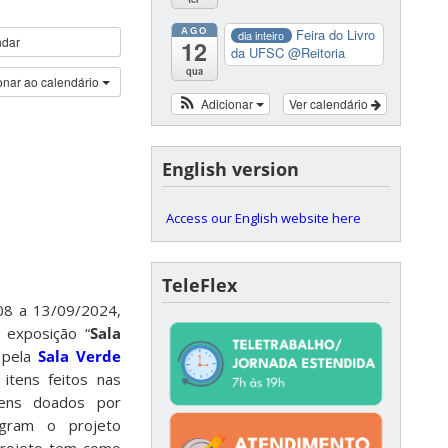
AGO
Feira do Livro
dia inteiro
ndar
12
da UFSC
@Reitoria
qua
onar ao calendário
Adicionar
Ver calendário
English version
Access our English website here
TeleFlex
/08 a 13/09/2024,
a exposição “
Sala
 pela
Sala Verde
itens feitos nas
tens doados por
egram o projeto
 projeto tem como