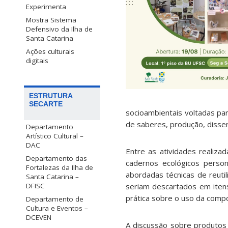
Experimenta
Mostra Sistema
Defensivo da Ilha de
Santa Catarina
Ações culturais
digitais
ESTRUTURA
SECARTE
socioambientais voltadas pa
de saberes, produção, disse
Departamento
Artístico Cultural –
DAC
Entre as atividades realiza
Departamento das
cadernos ecológicos perso
Fortalezas da Ilha de
abordadas técnicas de reuti
Santa Catarina –
seriam descartados em iten
DFISC
prática sobre o uso da compo
Departamento de
Cultura e Eventos –
DCEVEN
A discussão sobre produtos 