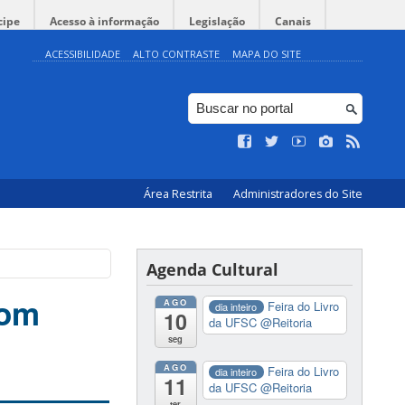
cipe
Acesso à informação
Legislação
Canais
ACESSIBILIDADE
ALTO CONTRASTE
MAPA DO SITE
Área Restrita
Administradores do Site
Agenda Cultural
com
AGO
Feira do Livro
dia inteiro
10
da UFSC
@Reitoria
seg
AGO
Feira do Livro
dia inteiro
11
da UFSC
@Reitoria
ter