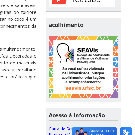
veis e saudáveis.
guras do folclore
isar no coco é um
acolhimento
 conhecimentos da
simultaneamente,
rrafas Decoradas e
nto de materiais
sso universitário
es e práticas que
Acesso à Informação
Carta de Serviços ao Cidadão
Plano de Desenvolvimento