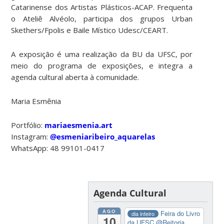
Catarinense dos Artistas Plásticos-ACAP. Frequenta
o Ateliê Alvéolo, participa dos grupos Urban
Skethers/Fpolis e Baile Místico Udesc/CEART.
A exposição é uma realização da BU da UFSC, por
meio do programa de exposições, e integra a
agenda cultural aberta à comunidade.
Maria Esmênia
Portfólio:
mariaesmenia.art
Instagram:
@esmeniaribeiro_aquarelas
WhatsApp: 48 99101-0417
Agenda Cultural
AGO
Feira do Livro
dia inteiro
10
da UFSC
@Reitoria