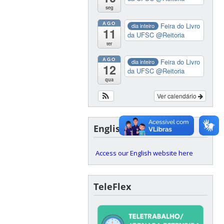
seg
AGO
Feira do Livro
dia inteiro
11
da UFSC
@Reitoria
ter
AGO
Feira do Livro
dia inteiro
12
da UFSC
@Reitoria
qua
Ver calendário
English version
Access our English website here
TeleFlex