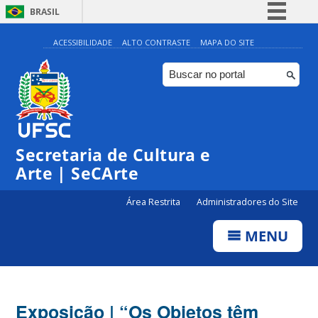
BRASIL
Simplifique!
ACESSIBILIDADE
ALTO CONTRASTE
MAPA DO SITE
Comunica BR
Participe
Acesso à informação
Legislação
Secretaria de Cultura e
Canais
Arte | SeCArte
Área Restrita
Administradores do Site
MENU
Exposição | “Os Objetos têm