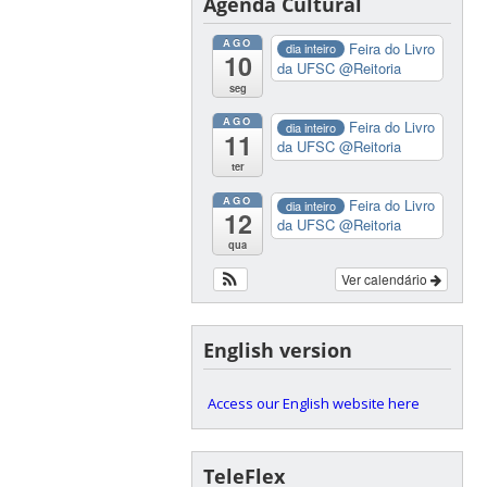
Agenda Cultural
AGO
Feira do Livro
dia inteiro
10
da UFSC
@Reitoria
seg
AGO
Feira do Livro
dia inteiro
11
da UFSC
@Reitoria
ter
AGO
Feira do Livro
dia inteiro
12
da UFSC
@Reitoria
qua
Ver calendário
English version
Access our English website here
TeleFlex