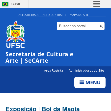
BRASIL
Simplifique!
ACESSIBILIDADE
ALTO CONTRASTE
MAPA DO SITE
Comunica BR
Participe
Acesso à informação
Legislação
Secretaria de Cultura e
Canais
Arte | SeCArte
Área Restrita
Administradores do Site
MENU
Exposição | Boi da Magia