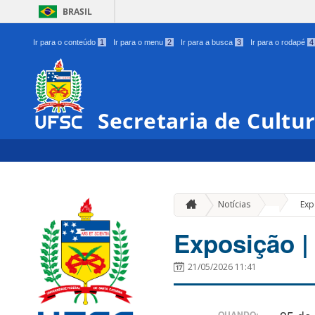
BRASIL
Ir para o conteúdo
1
Ir para o menu
2
Ir para a busca
3
Ir para o rodapé
4
Secretaria de Cultu
»
Notícias
Exp
Exposição |
21/05/2026 11:41
QUANDO: