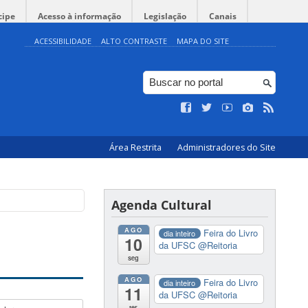
cipe
Acesso à informação
Legislação
Canais
ACESSIBILIDADE
ALTO CONTRASTE
MAPA DO SITE
Área Restrita
Administradores do Site
Agenda Cultural
AGO
Feira do Livro
dia inteiro
10
da UFSC
@Reitoria
seg
AGO
Feira do Livro
dia inteiro
11
da UFSC
@Reitoria
ter