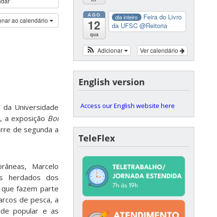
ndar
AGO
Feira do Livro
dia inteiro
onar ao calendário
12
da UFSC
@Reitoria
qua
Adicionar
Ver calendário
English version
Access our English website here
 da Universidade
o
, a exposição
Boi
corre de segunda a
TeleFlex
orâneas, Marcelo
ais herdados dos
 que fazem parte
barcos de pesca, a
ade popular e as