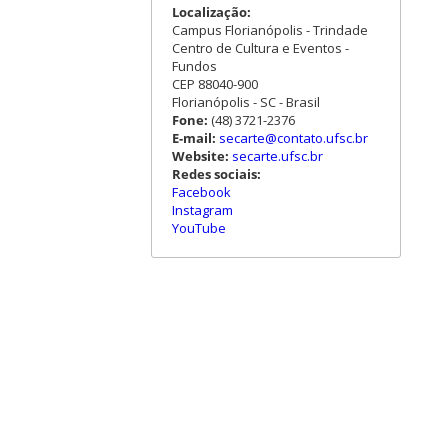
Localização:
Campus Florianópolis - Trindade
Centro de Cultura e Eventos -
Fundos
CEP 88040-900
Florianópolis - SC - Brasil
Fone:
(48) 3721-2376
E-mail:
secarte@contato.ufsc.br
Website:
secarte.ufsc.br
Redes sociais:
Facebook
Instagram
YouTube