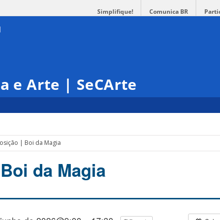
Simplifique!
Comunica BR
Parti
ra e Arte | SeCArte
osição | Boi da Magia
 Boi da Magia