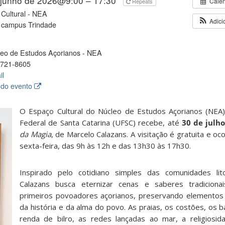
 junho de 2026@9:00 – 17:30
Cale
Repeats
Cultural - NEA
Adici
 campus Trindade
eo de Estudos Açorianos - NEA
721-8605
il
 do evento
O Espaço Cultural do Núcleo de Estudos Açorianos (NEA)
Federal de Santa Catarina (UFSC) recebe, até
30 de julh
da Magia
, de Marcelo Calazans. A visitação é gratuita e o
sexta-feira, das 9h às 12h e das 13h30 às 17h30.
Inspirado pelo cotidiano simples das comunidades lit
Calazans busca eternizar cenas e saberes tradicion
primeiros povoadores açorianos, preservando elementos
da história e da alma do povo. As praias, os costões, os 
renda de bilro, as redes lançadas ao mar, a religiosid