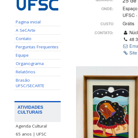
25 de
Espaço 
ONDE:
UFSC -
Pagina inicial
Grátis
CUSTO
A SeCArte
Núcl
CONTATO:
Contato
48 3
Ema
Perguntas Frequentes
Site
Equipe
Organograma
Relatórios
Brasão
UFSC/SECARTE
ATIVIDADES
CULTURAIS
Agenda Cultural
65 anos | UFSC