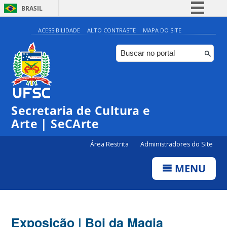
BRASIL
Simplifique!
ACESSIBILIDADE
ALTO CONTRASTE
MAPA DO SITE
Comunica BR
Participe
Acesso à informação
Legislação
Secretaria de Cultura e
Canais
Arte | SeCArte
Área Restrita
Administradores do Site
MENU
Exposição | Boi da Magia