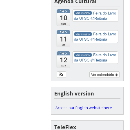
Agenda Cultural
AGO
Feira do Livro
dia inteiro
10
da UFSC
@Reitoria
seg
AGO
Feira do Livro
dia inteiro
11
da UFSC
@Reitoria
ter
AGO
Feira do Livro
dia inteiro
12
da UFSC
@Reitoria
qua
Ver calendário
English version
Access our English website here
TeleFlex