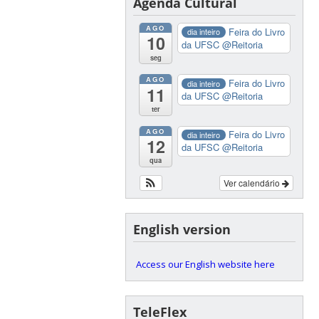
Agenda Cultural
AGO
Feira do Livro
dia inteiro
10
da UFSC
@Reitoria
seg
AGO
Feira do Livro
dia inteiro
11
da UFSC
@Reitoria
ter
AGO
Feira do Livro
dia inteiro
12
da UFSC
@Reitoria
qua
Ver calendário
English version
Access our English website here
TeleFlex