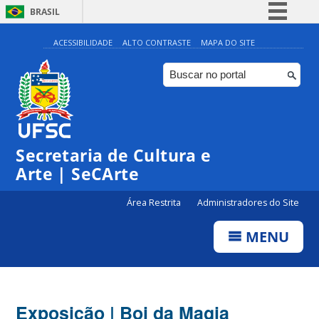
BRASIL
Simplifique!
ACESSIBILIDADE
ALTO CONTRASTE
MAPA DO SITE
Comunica BR
Participe
Acesso à informação
Legislação
Secretaria de Cultura e
Canais
Arte | SeCArte
Área Restrita
Administradores do Site
MENU
Exposição | Boi da Magia