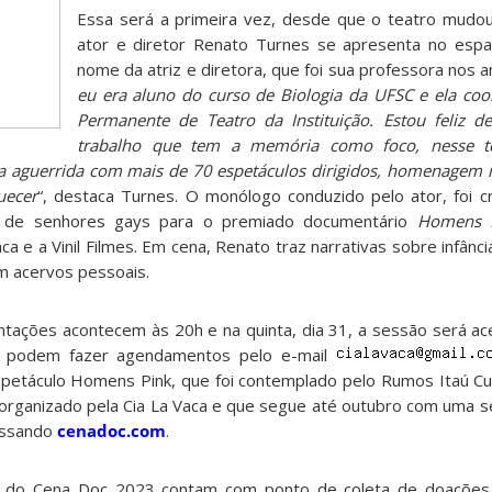
Essa será a primeira vez, desde que o teatro mudo
ator e diretor Renato Turnes se apresenta no esp
nome da atriz e diretora, que foi sua professora nos a
eu era aluno do curso de Biologia da UFSC e ela coo
Permanente de Teatro da Instituição. Estou feliz d
trabalho que tem a memória como foco, nesse te
 aguerrida com mais de 70 espetáculos dirigidos, homenagem m
uecer
“, destaca Turnes. O monólogo conduzido pelo ator, foi cr
 de senhores gays para o premiado documentário
Homens 
a e a Vinil Filmes. Em cena, Renato traz narrativas sobre infânci
m acervos pessoais.
ações acontecem às 20h e na quinta, dia 31, a sessão será ace
as podem fazer agendamentos pelo e-mail
espetáculo Homens Pink, que foi contemplado pelo Rumos Itaú Cu
 organizado pela Cia La Vaca e que segue até outubro com uma sé
essando
cenadoc.com
.
s do Cena_Doc 2023 contam com ponto de coleta de doações