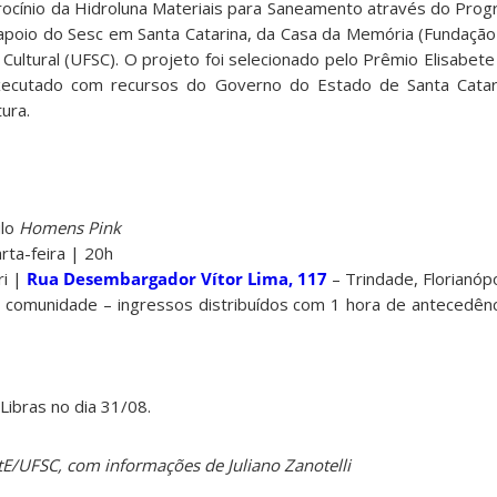
cínio da Hidroluna Materiais para Saneamento através do Prog
 apoio do Sesc em Santa Catarina, da Casa da Memória (Fundação 
Cultural (UFSC). O projeto foi selecionado pelo Prêmio Elisabet
executado com recursos do Governo do Estado de Santa Catar
ura.
lo
Homens Pink
rta-feira | 20h
ri |
Rua Desembargador Vítor Lima, 117
– Trindade, Florianópo
à comunidade – ingressos distribuídos com 1 hora de antecedênci
ibras no dia 31/08.
tE/UFSC, com informações de Juliano Zanotelli