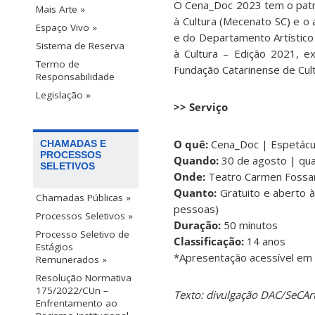
O Cena_Doc 2023 tem o patro
Mais Arte »
à Cultura (Mecenato SC) e o
Espaço Vivo »
e do Departamento Artístico 
Sistema de Reserva
à Cultura – Edição 2021, 
Termo de
Fundação Catarinense de Cult
Responsabilidade
Legislação »
>> Serviço
O quê:
Cena_Doc | Espetácu
CHAMADAS E
PROCESSOS
Quando:
30 de agosto | qua
SELETIVOS
Onde:
Teatro Carmen Fossa
Quanto:
Gratuito e aberto 
Chamadas Públicas »
pessoas)
Processos Seletivos »
Duração:
50 minutos
Processo Seletivo de
Classificação:
14 anos
Estágios
*Apresentação acessível em L
Remunerados »
Resolução Normativa
175/2022/CUn –
Texto: divulgação DAC/SeCAr
Enfrentamento ao