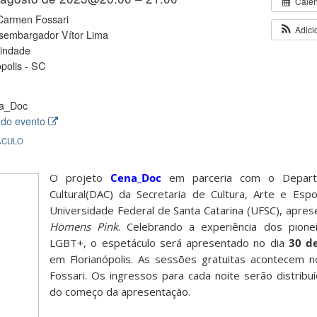
Cale
Carmen Fossari
Adici
sembargador Vítor Lima
rindade
ópolis - SC
a_Doc
 do evento
ÁCULO
O projeto
Cena_Doc
em parceria com o Departa
Cultural(DAC) da Secretaria de Cultura, Arte e Esp
Universidade Federal de Santa Catarina (UFSC), apres
Homens Pink
. Celebrando a experiência dos pione
LGBT+, o espetáculo será apresentado no dia
30 d
em Florianópolis. As sessões gratuitas acontecem 
Fossari. Os ingressos para cada noite serão distribu
do começo da apresentação.