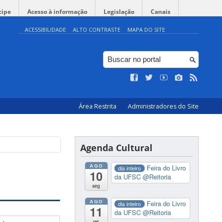
cipe
Acesso à informação
Legislação
Canais
ACESSIBILIDADE
ALTO CONTRASTE
MAPA DO SITE
Área Restrita
Administradores do Site
Agenda Cultural
AGO
Feira do Livro
dia inteiro
10
da UFSC
@Reitoria
seg
AGO
Feira do Livro
dia inteiro
11
da UFSC
@Reitoria
ter