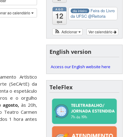
ndar
AGO
Feira do Livro
dia inteiro
onar ao calendário
12
da UFSC
@Reitoria
qua
Adicionar
Ver calendário
English version
Access our English website here
mento Artístico
orte (SeCArtE) da
TeleFlex
enta o espetáculo
iros e o orgulho
e agosto,
às 20h,
no Teatro Carmen
ídos 1 hora antes