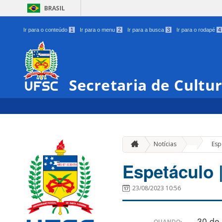
BRASIL
Ir para o conteúdo
1
Ir para o menu
2
Ir para a busca
3
Ir para o rodapé
4
Secretaria de Cultu
»
Notícias
Esp
Espetáculo 
23/08/2023 10:56
30 de
QUANDO: