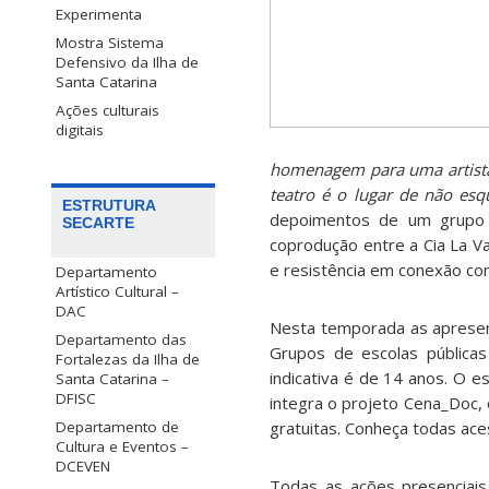
Experimenta
Mostra Sistema
Defensivo da Ilha de
Santa Catarina
Ações culturais
digitais
homenagem para uma artista
teatro é o lugar de não esq
ESTRUTURA
depoimentos de um grupo
SECARTE
coprodução entre a Cia La Vac
e resistência em conexão co
Departamento
Artístico Cultural –
DAC
Nesta temporada as apresent
Departamento das
Grupos de escolas públic
Fortalezas da Ilha de
indicativa é de 14 anos. O 
Santa Catarina –
DFISC
integra o projeto Cena_Doc,
gratuitas. Conheça todas ac
Departamento de
Cultura e Eventos –
DCEVEN
Todas as ações presenciai