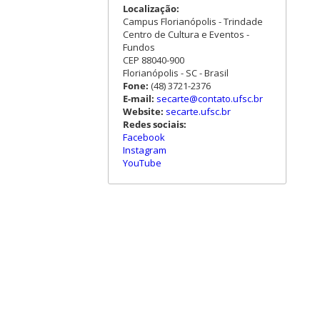
Localização:
Campus Florianópolis - Trindade
Centro de Cultura e Eventos -
Fundos
CEP 88040-900
Florianópolis - SC - Brasil
Fone:
(48) 3721-2376
E-mail:
secarte@contato.ufsc.br
Website:
secarte.ufsc.br
Redes sociais:
Facebook
Instagram
YouTube