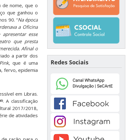
u de nome, que o
aço que ganhou o
nos 90. “
Na época
rdenava a Oficina
e apresentar esse
atro que presta
erecida. Afinal o
iado a partir dos
Redes Sociais
Pink
, que é uma
a, fervo, epidemia
ssível em Libras.
. A classificação
ltural 2017/2018,
rie de atividades
 de ração para o