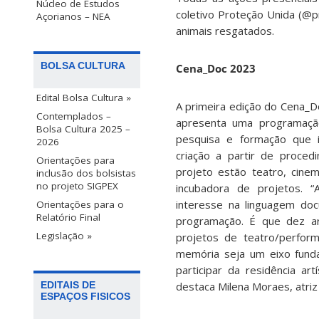
Núcleo de Estudos
coletivo Proteção Unida (@p
Açorianos – NEA
animais resgatados.
BOLSA CULTURA
Cena_Doc 2023
Edital Bolsa Cultura »
A primeira edição do Cena_Do
Contemplados –
apresenta uma programação
Bolsa Cultura 2025 –
pesquisa e formação que i
2026
criação a partir de proce
Orientações para
projeto estão teatro, cinema
inclusão dos bolsistas
no projeto SIGPEX
incubadora de projetos. “
interesse na linguagem do
Orientações para o
Relatório Final
programação. É que dez ar
Legislação »
projetos de teatro/perfor
memória seja um eixo fund
participar da residência art
destaca Milena Moraes, atriz
EDITAIS DE
ESPAÇOS FISICOS