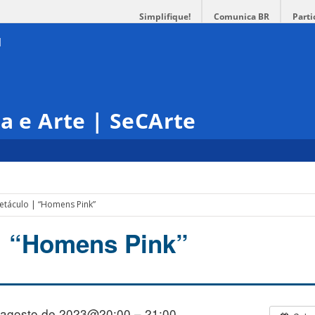
Simplifique!
Comunica BR
Parti
ra e Arte | SeCArte
etáculo | “Homens Pink”
| “Homens Pink”
 agosto de 2023@20:00 – 21:00